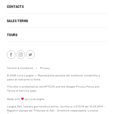
CONTACTS
SALES TERMS
TOURS
Termini & Condizioni
|
Privacy
© 2026 Love Langhe — Riproduzione parziale dei contenuti consentita a
patto di indicarne la fonte
This site is protected by reCAPTCHA and the Google
Privacy Policy
and
Terms of Service
apply
Made with
by LoveLanghe
Langhe.Net, testata giornalistica online, iscritta al n.672/14 del 15.05.2014 -
Registro stampa del Tribunale di Asti - Direttore responsabile: Lorenzo