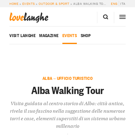
HOME
»
EVENTS
»
OUTDOOR & SPORT
»
ALBA WALKING TOUR
ENG
ITA
love
langhe
VISIT LANGHE
MAGAZINE
EVENTS
SHOP
ALBA — UFFICIO TURISTICO
Alba Walking Tour
Visita guidata al centro storico di Alba: città antica,
rivela il suo fascino nella suggestione delle numerose
torri e case, elementi superstiti di un sistema urbano
millenario