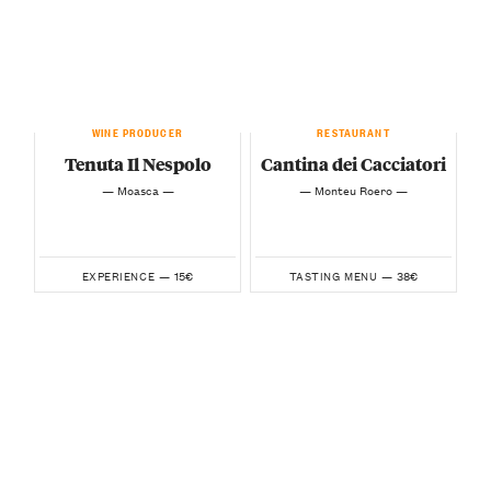
WINE PRODUCER
RESTAURANT
Tenuta Il Nespolo
Cantina dei Cacciatori
— Moasca —
— Monteu Roero —
15€
38€
EXPERIENCE —
TASTING MENU —