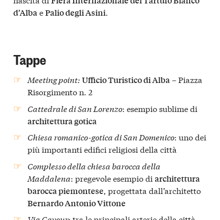
Fiera Internazionale del Tartufo Bianco
e
.
d’Alba
Palio degli Asini
Tappe
Meeting point:
– Piazza
Ufficio Turistico di Alba
Risorgimento n. 2
Cattedrale di San Lorenzo
: esempio sublime di
architettura gotica
Chiesa romanico-gotica di San Domenico
: uno dei
più importanti edifici religiosi della città
Complesso della chiesa barocca della
Maddalena
: pregevole esempio di
architettura
, progettata dall’architetto
barocca piemontese
Bernardo Antonio Vittone
Via Cavour
: tra le principali arterie della città,