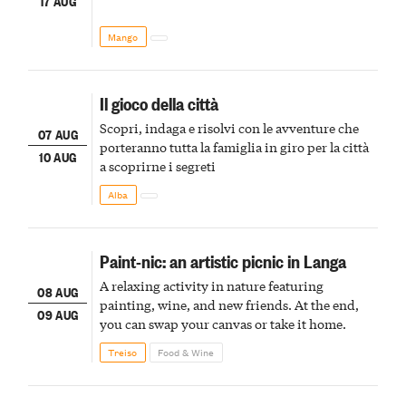
17 AUG
Mango
Il gioco della città
Scopri, indaga e risolvi con le avventure che
07 AUG
porteranno tutta la famiglia in giro per la città
10 AUG
a scoprirne i segreti
Alba
Paint-nic: an artistic picnic in Langa
A relaxing activity in nature featuring
08 AUG
painting, wine, and new friends. At the end,
09 AUG
you can swap your canvas or take it home.
Treiso
Food & Wine