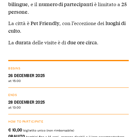
, e il
è limitato a
bilingue
numero di partecipanti
25
.
persone
La città è
, con l’eccezione dei
Pet Friendly
luoghi di
.
culto
La
delle visite è di
.
durata
due ore circa
BEGINS
26 DECEMBER 2025
at 15:00
ENDS
28 DECEMBER 2025
at 13:00
HOW TO PARTICIPATE
€ 10,00
biglietto unico (non rimborsabile)
GRAUITO
bambini fino a 14 anni, persone disabili e il loro accompagnatore