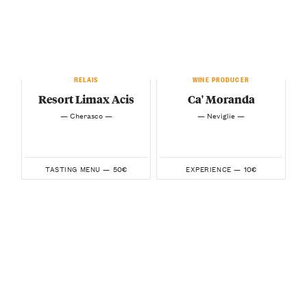
RELAIS
WINE PRODUCER
Resort Limax Acis
Ca' Moranda
— Cherasco —
— Neviglie —
50€
10€
TASTING MENU —
EXPERIENCE —