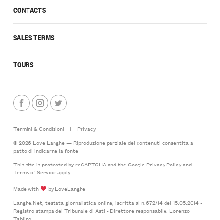
CONTACTS
SALES TERMS
TOURS
Termini & Condizioni
|
Privacy
© 2026 Love Langhe — Riproduzione parziale dei contenuti consentita a
patto di indicarne la fonte
This site is protected by reCAPTCHA and the Google
Privacy Policy
and
Terms of Service
apply
Made with
by LoveLanghe
Langhe.Net, testata giornalistica online, iscritta al n.672/14 del 15.05.2014 -
Registro stampa del Tribunale di Asti - Direttore responsabile: Lorenzo
Tablino.