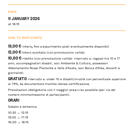
ENDS
11 JANUARY 2026
at 18:15
HOW TO PARTICIPATE
13,00 €
,
Intero
fino a esaurimento posti eventualmente disponibili
12,00 €
Intero scontato (
con prenotazione valida
)
10,00 €
ridotto (
con prenotazione valida
): riservato a: ragazzi tra 10 e 17
anni, accompagnatori disabili, soci Ambiente & Cultura, possessori
Abbonamento Musei Piemonte e Valle d’Aosta, soci Banca d’Alba, docenti e
giornalisti.
GRATUITO
riservato a: under 10 e disabili/invalidi con percentuale superiore
al 75%, da documentare tramite idonea certificazione.
Prenotazioni obbligatorie con il maggior preavviso possibile (per via del
numero minimo/massimo di partecipanti).
ORARI
Sabato e domenica
10:30 → 12:15
15:00 → 17:15
16:00 → 18:15