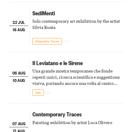
SediMenti
Solo contemporary art exhibition by the artist
22 JUL
Silvia Ruata
16 AUG
Albaretto Torre
Il Leviatano e le Sirene
Una grande mostra temporanea che fonde
05 AUG
reperti unici, ricerca scientifica e suggestione
10 AUG
visiva, portando ancora una volta al centro
della scena le meraviglie del passato astigiano
Asti
Contemporary Traces
Painting exhibition by artist Luca Olivero
07 AUG
17 AUG