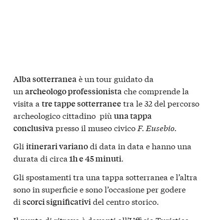
è un tour guidato da
Alba sotterranea
un
che comprende la
archeologo professionista
visita a
tra le 32 del percorso
tre tappe sotterranee
archeologico cittadino più
una tappa
presso il museo civico
F. Eusebio
.
conclusiva
Gli
di data in data e hanno una
itinerari variano
durata di circa
.
1h e 45 minuti
Gli spostamenti tra una tappa sotterranea e l’altra
sono in superficie e sono l’occasione per godere
di
del centro storico.
scorci significativi
Il punto di ritrovo è davanti all’Ufficio Turistico