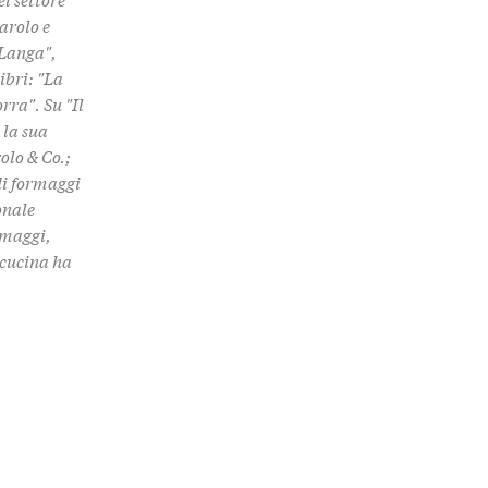
arolo e
 Langa",
ibri: "La
rra". Su "Il
 la sua
olo & Co.;
di formaggi
onale
ormaggi,
i cucina ha