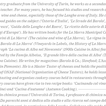
try graduate from the University of Turin, he works as a seconda
teacher. For many years, he has focused his studies and research o
, wine and cheese, especially those of the Langhe area of Italy. He 
ood guides on the subject (‘Osteria d’Italia’, ‘Le Strade del Barolo’,
sco’, ‘Guida delle Langhe e del Roero’, ‘Le ricette delle osterie di
i d’Europa’). He has written books for the La Morra Municipal Ce
 vini di La Morra’ (The cuisine and wine of La Morra), ‘La vigna in
l Barolo di La Morra’ (Vineyards in Labels, the History of La Morr
ph ‘La cucina di Alba nel Novecento’ (1900s Cuisine in Alba) fea
ted by the Famija Albeisa, ‘Il grande libro della cucina di Alba’ (
ba Cuisine). He writes for magazines (Barolo & Co.; Slowfood; L’As
 in Piemonte). He is a Master Taster of cheeses and holds the positi
 of ONAF (National Organisation of Cheese Tasters); he holds lesso
 tasting and organises cookery courses held in restaurants throug
y courses have given rise to two recipe books: ‘Cucinando col vin
ne) and ‘Cucina d’autunno’ (Autumn Cooking). -------------------------
n chimica presso l’Università di Torino, è professore di chimica n
 Da parecchi anni si dedica allo studio e alla ricerca nel campo de
e dei formaggi, in particolare delle Langhe. Collabora alle guide d