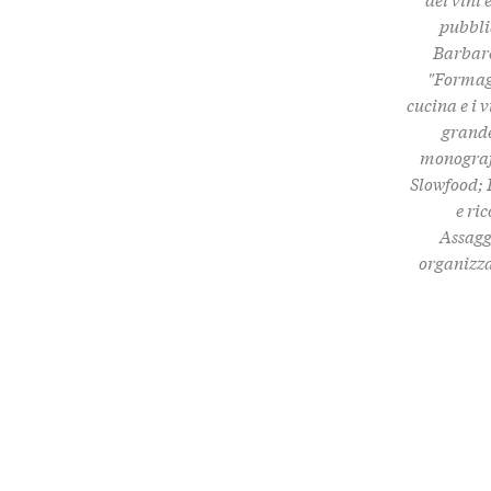
pubbli
Barbare
"Formagg
cucina e i 
grande
monografi
Slowfood; 
e ri
Assaggi
organizza 