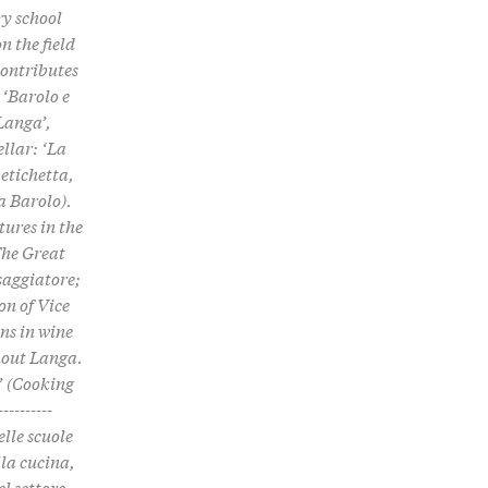
ry school
n the field
contributes
 ‘Barolo e
 Langa’,
llar: ‘La
 etichetta,
a Barolo).
tures in the
The Great
saggiatore;
on of Vice
ns in wine
hout Langa.
o’ (Cooking
--------
elle scuole
lla cucina,
el settore