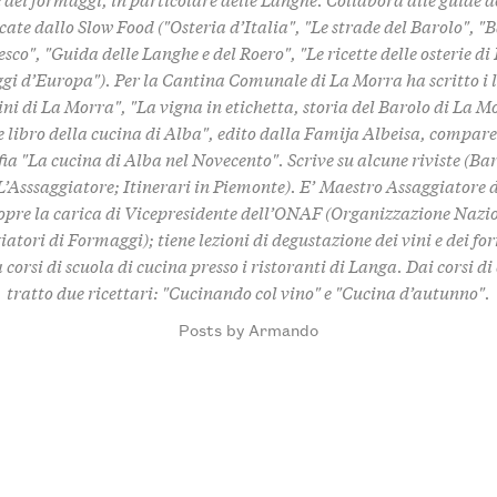
cate dallo Slow Food ("Osteria d’Italia", "Le strade del Barolo", "B
sco", "Guida delle Langhe e del Roero", "Le ricette delle osterie di
i d’Europa"). Per la Cantina Comunale di La Morra ha scritto i l
vini di La Morra", "La vigna in etichetta, storia del Barolo di La Mo
 libro della cucina di Alba", edito dalla Famija Albeisa, compare
a "La cucina di Alba nel Novecento". Scrive su alcune riviste (Bar
L’Asssaggiatore; Itinerari in Piemonte). E’ Maestro Assaggiatore 
copre la carica di Vicepresidente dell’ONAF (Organizzazione Nazi
atori di Formaggi); tiene lezioni di degustazione dei vini e dei f
corsi di scuola di cucina presso i ristoranti di Langa. Dai corsi d
tratto due ricettari: "Cucinando col vino" e "Cucina d’autunno".
Posts by Armando