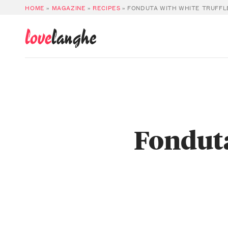
HOME
»
MAGAZINE
»
RECIPES
»
FONDUTA WITH WHITE TRUFFL
love
langhe
Fonduta