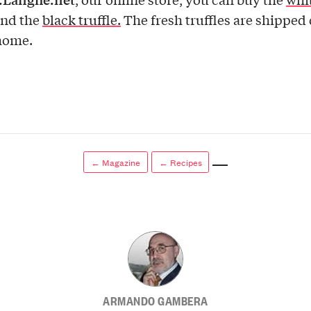
nd the
black truffle.
The fresh truffles are shipped 
home.
← Magazine
← Recipes
ARMANDO GAMBERA