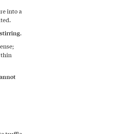
re into a
lted.
stirring
.
ense;
 thin
cannot
e truffle