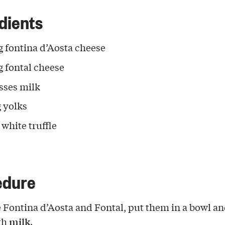
dients
g fontina d’Aosta cheese
g fontal cheese
asses milk
g yolks
 white truffle
edure
 Fontina d’Aosta and Fontal, put them in a bowl a
milk
th
.