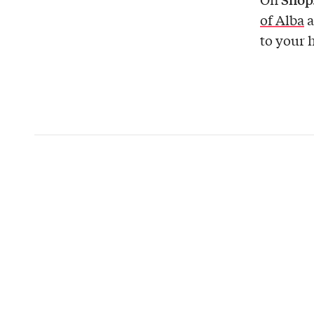
of Alba
a
to your 