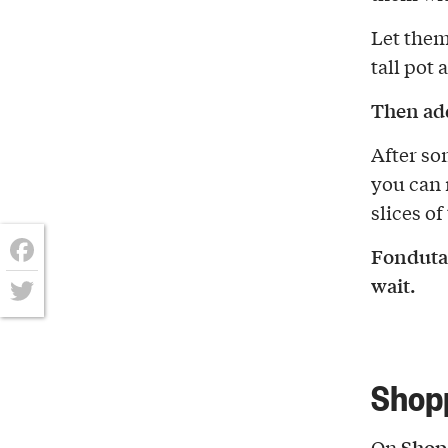
Let them
tall pot 
Then add
After so
you can n
slices of 
Fonduta 
Facebook
wait.
Twitter
Shopp
Shop
On