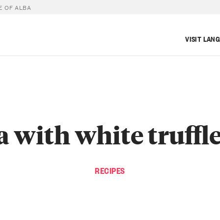
E OF ALBA
VISIT LAN
 with white truffle
RECIPES