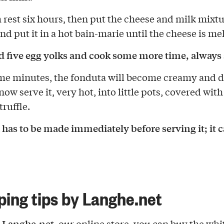
 rest six hours, then put the cheese and milk mixtu
and put it in a hot bain-marie until the cheese is me
 five egg yolks and cook some more time, always 
me minutes, the fonduta will become creamy and d
ow serve it, very hot, into little pots, covered with
truffle.
has to be made immediately before serving it; it 
ing tips by Langhe.net
.Langhe.net
, our online store, you can buy the
whit