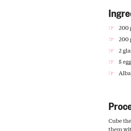
Ingre
200 
200 
2 gl
5 eg
Alba
Proc
Cube the
them wi