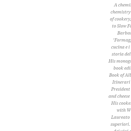
A chemis
chemistry 
of cookery
to Slow F
Barbare
‘Formagg
cucina e i
storia de
His monogra
book edi
Book of Al
Itinerari
President
and cheese
His cooker
with Wi
Laureato i
superiori.
dei vini 