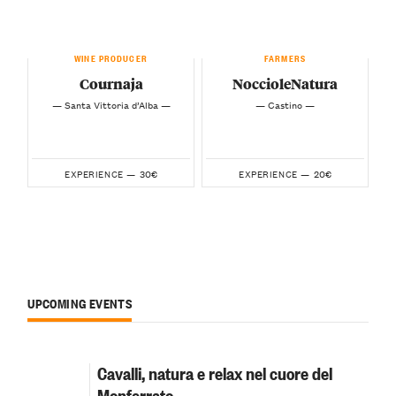
WINE PRODUCER
FARMERS
Cournaja
NoccioleNatura
— Santa Vittoria d’Alba —
— Castino —
30€
20€
EXPERIENCE —
EXPERIENCE —
UPCOMING EVENTS
Cavalli, natura e relax nel cuore del
Monferrato