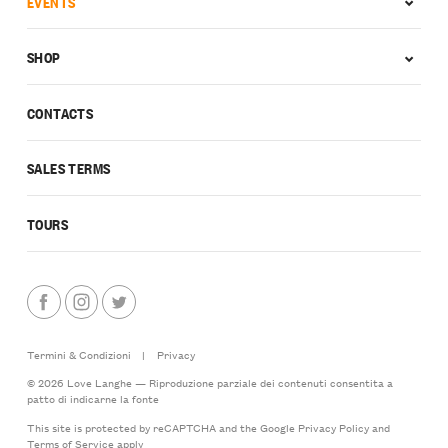
EVENTS
SHOP
CONTACTS
SALES TERMS
TOURS
Termini & Condizioni
|
Privacy
© 2026 Love Langhe — Riproduzione parziale dei contenuti consentita a
patto di indicarne la fonte
This site is protected by reCAPTCHA and the Google
Privacy Policy
and
Terms of Service
apply