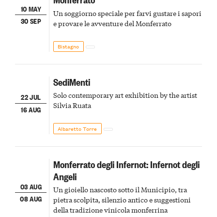
10 MAY
Un soggiorno speciale per farvi gustare i sapori
30 SEP
e provare le avventure del Monferrato
Bistagno
SediMenti
Solo contemporary art exhibition by the artist
22 JUL
Silvia Ruata
16 AUG
Albaretto Torre
Monferrato degli Infernot: Infernot degli
Angeli
03 AUG
Un gioiello nascosto sotto il Municipio, tra
08 AUG
pietra scolpita, silenzio antico e suggestioni
della tradizione vinicola monferrina