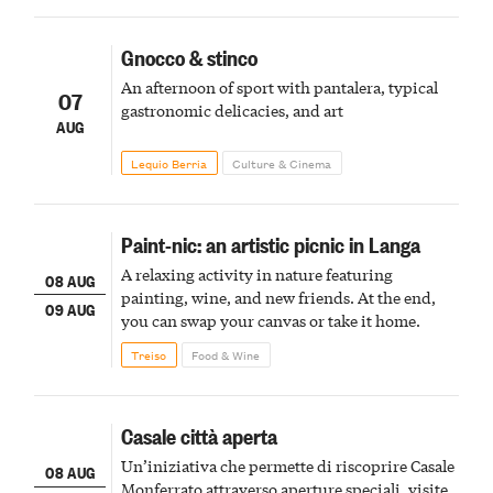
Gnocco & stinco
An afternoon of sport with pantalera, typical
07
gastronomic delicacies, and art
AUG
Lequio Berria
Culture & Cinema
Paint-nic: an artistic picnic in Langa
A relaxing activity in nature featuring
08 AUG
painting, wine, and new friends. At the end,
09 AUG
you can swap your canvas or take it home.
Treiso
Food & Wine
Casale città aperta
Un’iniziativa che permette di riscoprire Casale
08 AUG
Monferrato attraverso aperture speciali, visite