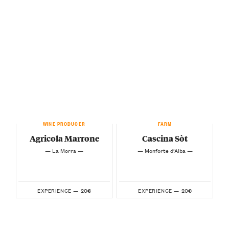
WINE PRODUCER
FARM
Agricola Marrone
Cascina Sòt
— La Morra —
— Monforte d’Alba —
20€
20€
EXPERIENCE —
EXPERIENCE —