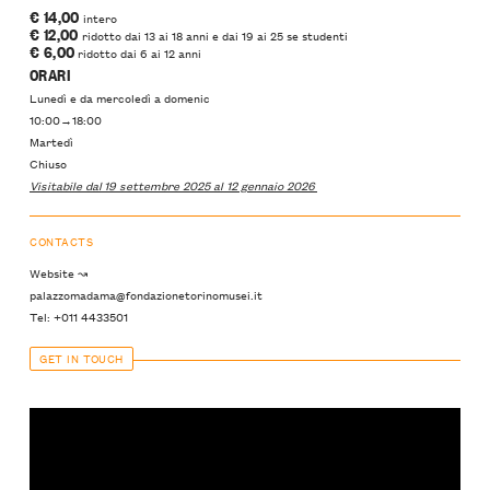
€ 14,00
intero
€ 12,00
ridotto dai 13 ai 18 anni e dai 19 ai 25 se studenti
€ 6,00
ridotto dai 6 ai 12 anni
ORARI
Lunedì e da mercoledì a domenic
10:00→18:00
Martedì
Chiuso
Visitabile dal 19 settembre 2025 al 12 gennaio 2026
CONTACTS
Website ↝
palazzomadama@fondazionetorinomusei.it
Tel: +011 4433501
GET IN TOUCH