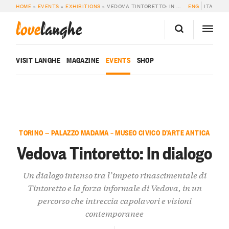
HOME
»
EVENTS
»
EXHIBITIONS
»
VEDOVA TINTORETTO: IN DIALOGO
ENG
ITA
love
langhe
VISIT LANGHE
MAGAZINE
EVENTS
SHOP
TORINO — PALAZZO MADAMA – MUSEO CIVICO D’ARTE ANTICA
Vedova Tintoretto: In dialogo
Un dialogo intenso tra l’impeto rinascimentale di
Tintoretto e la forza informale di Vedova, in un
percorso che intreccia capolavori e visioni
contemporanee