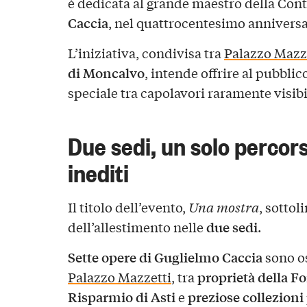
è dedicata al grande maestro della Con
Caccia
, nel quattrocentesimo anniversa
L’iniziativa, condivisa tra
Palazzo Mazz
di Moncalvo
, intende offrire al pubbli
speciale tra capolavori raramente visibi
Due sedi, un solo percors
inediti
Il titolo dell’evento,
Una mostra
, sottol
due sedi
dell’allestimento nelle
.
Sette opere di Guglielmo Caccia
sono os
proprietà della F
Palazzo Mazzetti
, tra
Risparmio di Asti
preziose collezioni
e