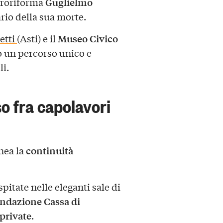
Guglielmo
troriforma
rio della sua morte.
Museo Civico
etti
(Asti) e il
co un percorso unico e
li.
o fra capolavori
continuità
inea la
pitate nelle eleganti sale di
ondazione Cassa di
 private
.