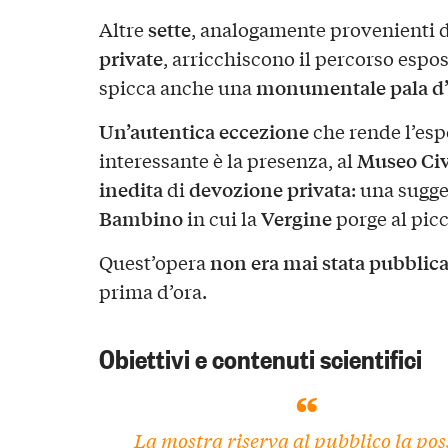
sette
Altre
, analogamente provenienti 
private
, arricchiscono il percorso espos
monumentale pala d’
spicca anche una
Un’autentica eccezione
che rende l’esp
Museo Civ
interessante è la presenza, al
inedita
devozione privata
di
: una sugg
Bambino
Vergine
in cui la
porge al pic
non era mai stata pubblica
Quest’opera
prima d’ora.
Obiettivi e contenuti scientifici
La mostra riserva al pubblico la poss