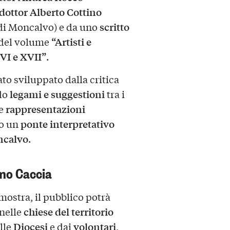
dottor Alberto Cottino
scritto
 di Moncalvo) e da uno
“Artisti e
 del volume
XVI e XVII”
.
ato sviluppato dalla critica
legami e suggestioni
do
tra i
rappresentazioni
le
ponte interpretativo
do un
ncalvo
.
lmo Caccia
 mostra, il pubblico potrà
chiese del territorio
nelle
Diocesi
volontari
lle
e dai
,