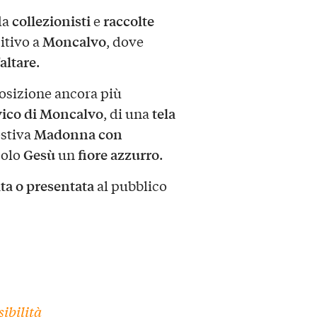
collezionisti
raccolte
da
e
Moncalvo
itivo a
, dove
altare
.
osizione ancora più
ico di Moncalvo
tela
, di una
Madonna con
estiva
Gesù
fiore azzurro
colo
un
.
ta o presentata
al pubblico
ibilità