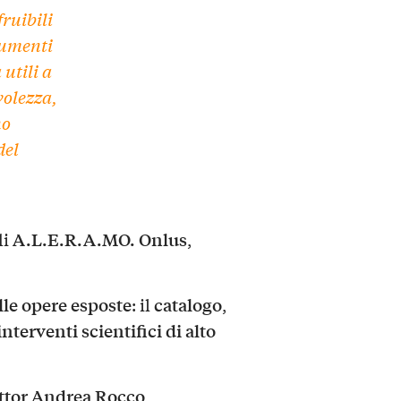
ruibili
rumenti
a
utili a
olezza,
no
del
A.L.E.R.A.MO. Onlus
di
,
lle opere esposte
catalogo
: il
,
interventi scientifici di alto
ttor Andrea Rocco