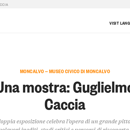
CCIA
VISIT LAN
MONCALVO — MUSEO CIVICO DI MONCALVO
Una mostra: Guglielm
Caccia
oppia esposizione celebra l’opera di un grande pitto
olavori inediti, studi critici e percorsi di riscoperta