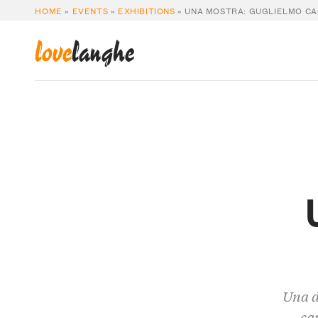
HOME
»
EVENTS
»
EXHIBITIONS
»
UNA MOSTRA: GUGLIELMO CA
love
langhe
Una d
cap