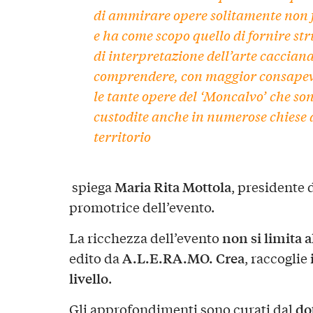
di ammirare
opere solitamente non f
e ha come scopo quello di fornire
st
di interpretazione dell’arte caccian
comprendere, con maggior consapev
le tante
opere del ‘Moncalvo’
che so
custodite anche in
numerose chiese 
territorio
Maria Rita Mottola
spiega
, presidente 
promotrice dell’evento.
non si limita a
La ricchezza dell’evento
A.L.E.RA.MO. Crea
edito da
, raccoglie
livello
.
do
Gli approfondimenti sono curati dal