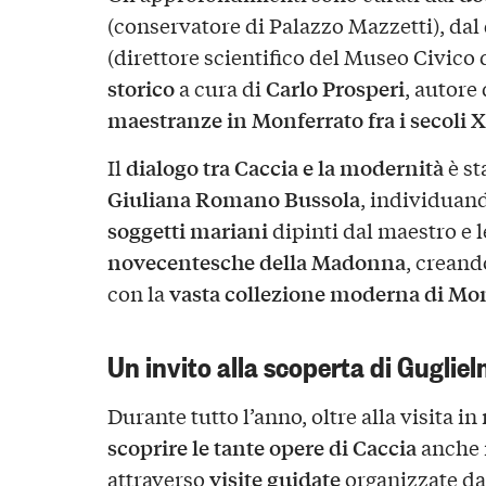
(conservatore di Palazzo Mazzetti), dal
(direttore scientifico del Museo Civico
storico
Carlo Prosperi
a cura di
, autore
maestranze in Monferrato fra i secoli 
dialogo tra Caccia e la modernità
Il
è st
Giuliana Romano Bussola
, individuan
soggetti mariani
dipinti dal maestro e 
novecentesche della Madonna
, crean
vasta collezione moderna di Mo
con la
Un invito alla scoperta di Guglie
Durante tutto l’anno, oltre alla visita in
scoprire le tante opere di Caccia
anche 
visite guidate
attraverso
organizzate da