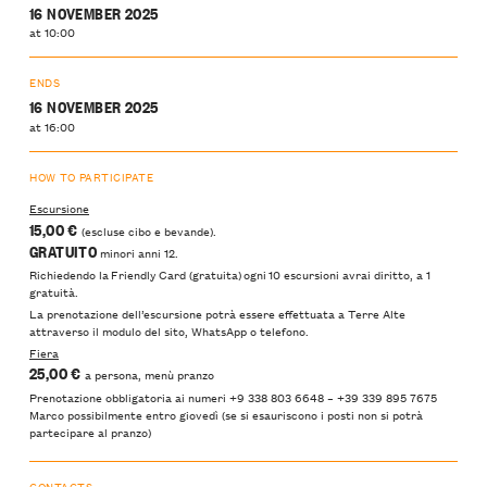
16 NOVEMBER 2025
at 10:00
ENDS
16 NOVEMBER 2025
at 16:00
HOW TO PARTICIPATE
Escursione
15,00 €
(escluse cibo e bevande).
GRATUITO
minori anni 12.
Richiedendo la Friendly Card (gratuita) ogni 10 escursioni avrai diritto, a 1
gratuità.
La prenotazione dell’escursione potrà essere effettuata a Terre Alte
attraverso il modulo del sito, WhatsApp o telefono.
Fiera
25,00 €
a persona, menù pranzo
Prenotazione obbligatoria ai numeri +9 338 803 6648 – +39 339 895 7675
Marco possibilmente entro giovedì (se si esauriscono i posti non si potrà
partecipare al pranzo)
CONTACTS