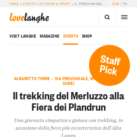
HOME
»
EVENTS
»
OUTDOOR & SPORT
»
IL TREKKING DEL MERLUZZO ALLA FIERA DEI PLANDRUN
ENG
ITA
love
langhe
VISIT LANGHE
MAGAZINE
EVENTS
SHOP
Staff
Pick
ALBARETTO TORRE — VIA PROVINCIALE, 19. FRAZIONE TRE
CUNEI
Il trekking del Merluzzo alla
Fiera dei Plandrun
Una giornata simpatica e gioiosa con trekking, in
occasione della fiera più caratteristica dell'Alta
Langa