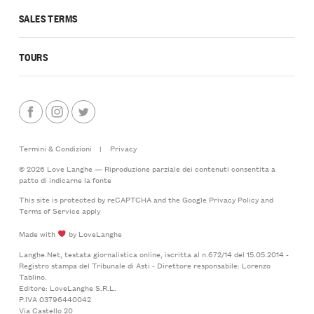
SALES TERMS
TOURS
Termini & Condizioni
|
Privacy
© 2026 Love Langhe — Riproduzione parziale dei contenuti consentita a
patto di indicarne la fonte
This site is protected by reCAPTCHA and the Google
Privacy Policy
and
Terms of Service
apply
Made with
by LoveLanghe
Langhe.Net, testata giornalistica online, iscritta al n.672/14 del 15.05.2014 -
Registro stampa del Tribunale di Asti - Direttore responsabile: Lorenzo
Tablino.
Editore: LoveLanghe S.R.L.
P.IVA 03796440042
Via Castello 20