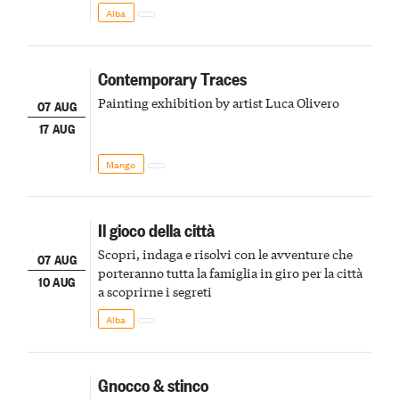
Alba
Contemporary Traces
Painting exhibition by artist Luca Olivero
07 AUG
17 AUG
Mango
Il gioco della città
Scopri, indaga e risolvi con le avventure che
07 AUG
porteranno tutta la famiglia in giro per la città
10 AUG
a scoprirne i segreti
Alba
Gnocco & stinco