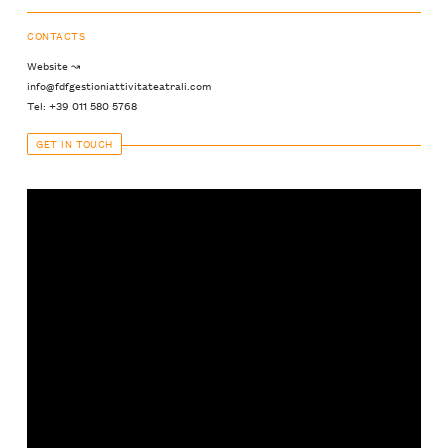
CONTACTS
Website ↝
info@fdfgestioniattivitateatrali.com
Tel: +39 011 580 5768
GET IN TOUCH