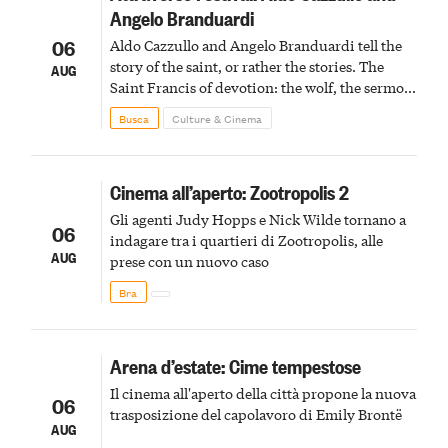
Angelo Branduardi
06
Aldo Cazzullo and Angelo Branduardi tell the
story of the saint, or rather the stories. The
AUG
Saint Francis of devotion: the wolf, the sermon
to the birds, the stigmata
Busca
Culture & Cinema
Cinema all’aperto: Zootropolis 2
Gli agenti Judy Hopps e Nick Wilde tornano a
06
indagare tra i quartieri di Zootropolis, alle
AUG
prese con un nuovo caso
Bra
Arena d’estate: Cime tempestose
Il cinema all'aperto della città propone la nuova
06
trasposizione del capolavoro di Emily Brontë
AUG