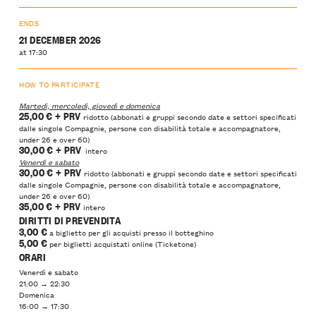
ENDS
21 DECEMBER 2026
at 17:30
HOW TO PARTICIPATE
Martedì, mercoledì, giovedì e domenica
25,00 €
+ PRV
ridotto (abbonati e gruppi secondo date e settori specificati
dalle singole Compagnie, persone con disabilità totale e accompagnatore,
under 26 e over 60)
30,00 €
+ PRV
intero
Venerdì e sabato
30,00 €
+ PRV
ridotto (abbonati e gruppi secondo date e settori specificati
dalle singole Compagnie, persone con disabilità totale e accompagnatore,
under 26 e over 60)
35,00 €
+ PRV
intero
DIRITTI DI PREVENDITA
3,00 €
a biglietto per gli acquisti presso il botteghino
5,00
€
per biglietti acquistati online (Ticketone)
ORARI
Venerdì e sabato
21:00 → 22:30
Domenica
16:00 → 17:30