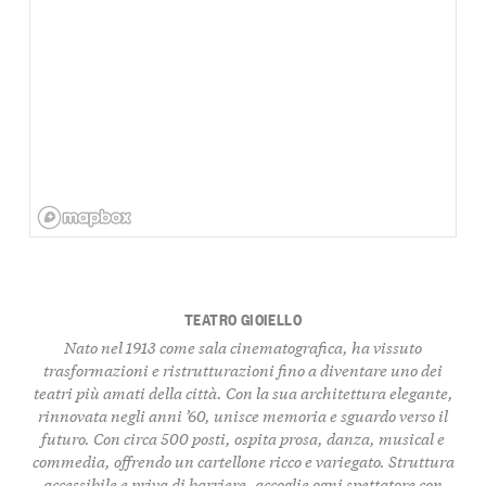
TEATRO GIOIELLO
Nato nel 1913 come sala cinematografica, ha vissuto
trasformazioni e ristrutturazioni fino a diventare uno dei
teatri più amati della città. Con la sua architettura elegante,
rinnovata negli anni ’60, unisce memoria e sguardo verso il
futuro. Con circa 500 posti, ospita
prosa
,
danza
,
musical
e
commedia
, offrendo un cartellone ricco e variegato. Struttura
accessibile
e priva di barriere, accoglie ogni spettatore con