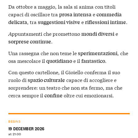
Da ottobre a maggio, la sala si anima con titoli
capaci di oscillare tra
e
prosa intensa
commedia
, tra
e
.
delicata
suggestioni visive
riflessioni intime
A
ppuntamenti che promettono
e
mondi diversi
.
sorprese continue
Una rassegna che non teme le
, che
sperimentazioni
osa mescolare il
e il
.
quotidiano
fantastico
Con questo cartellone, il Gioiello conferma il suo
ruolo di
capace di accogliere e
spazio culturale
sorprendere: un teatro che non sta fermo, ma che
cerca sempre il
oltre cui emozionarsi.
confine
BEGINS
19 DECEMBER 2026
at 21:00