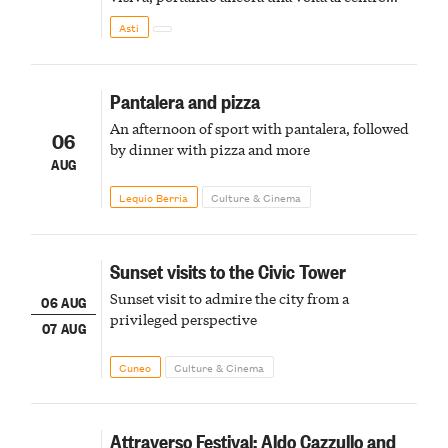
della scena le meraviglie del passato astigiano
Asti
Pantalera and pizza
An afternoon of sport with pantalera, followed
06
by dinner with pizza and more
AUG
Lequio Berria
Culture & Cinema
Sunset visits to the Civic Tower
Sunset visit to admire the city from a
06 AUG
privileged perspective
07 AUG
Cuneo
Culture & Cinema
Attraverso Festival: Aldo Cazzullo and