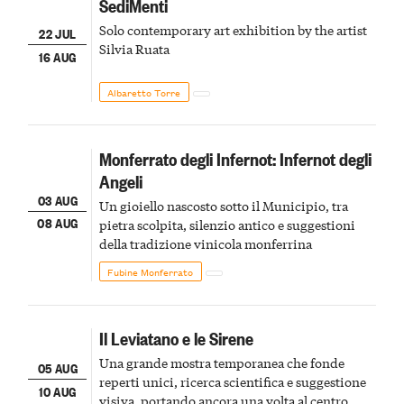
SediMenti
Solo contemporary art exhibition by the artist
22 JUL
Silvia Ruata
16 AUG
Albaretto Torre
Monferrato degli Infernot: Infernot degli
Angeli
03 AUG
Un gioiello nascosto sotto il Municipio, tra
08 AUG
pietra scolpita, silenzio antico e suggestioni
della tradizione vinicola monferrina
Fubine Monferrato
Il Leviatano e le Sirene
Una grande mostra temporanea che fonde
05 AUG
reperti unici, ricerca scientifica e suggestione
10 AUG
visiva, portando ancora una volta al centro