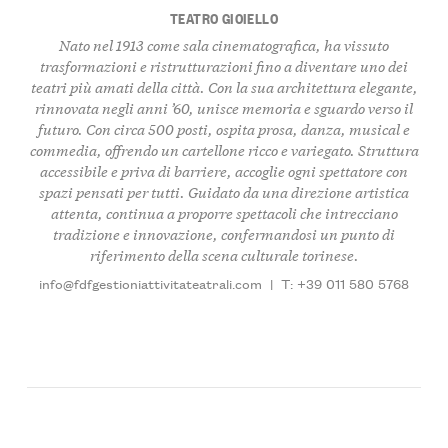
TEATRO GIOIELLO
Nato nel 1913 come sala cinematografica, ha vissuto
trasformazioni e ristrutturazioni fino a diventare uno dei
teatri più amati della città. Con la sua architettura elegante,
rinnovata negli anni ’60, unisce memoria e sguardo verso il
futuro. Con circa 500 posti, ospita
prosa
,
danza
,
musical
e
commedia
, offrendo un cartellone ricco e variegato. Struttura
accessibile
e priva di barriere, accoglie ogni spettatore con
spazi pensati per tutti. Guidato da una direzione artistica
attenta, continua a proporre spettacoli che intrecciano
tradizione
e
innovazione
, confermandosi un punto di
riferimento della scena culturale torinese.
info@fdfgestioniattivitateatrali.com
|
T: +39 011 580 5768