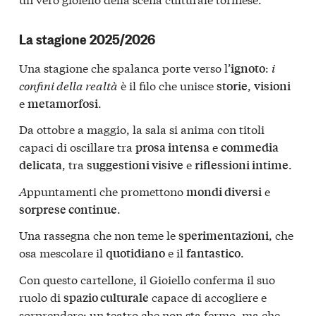
La stagione 2025/2026
Una stagione che spalanca porte verso l’
:
i
ignoto
confini della realtà
è il filo che unisce
,
storie
visioni
e
.
metamorfosi
Da ottobre a maggio, la sala si anima con titoli
capaci di oscillare tra
e
prosa intensa
commedia
, tra
e
.
delicata
suggestioni visive
riflessioni intime
A
ppuntamenti che promettono
e
mondi diversi
.
sorprese continue
Una rassegna che non teme le
, che
sperimentazioni
osa mescolare il
e il
.
quotidiano
fantastico
Con questo cartellone, il Gioiello conferma il suo
ruolo di
capace di accogliere e
spazio culturale
sorprendere: un teatro che non sta fermo, ma che