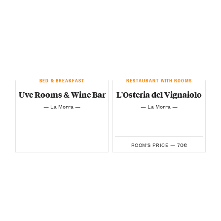
BED & BREAKFAST
RESTAURANT WITH ROOMS
Uve Rooms & Wine Bar
L'Osteria del Vignaiolo
— La Morra —
— La Morra —
70€
ROOM'S PRICE —