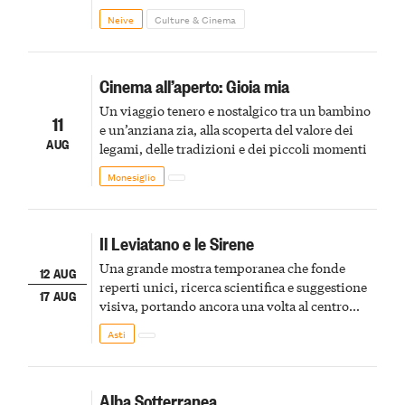
Cascina Fonda Winery will offer a tasting of
Neive
Culture & Cinema
two sparkling wines.
Cinema all’aperto: Gioia mia
Un viaggio tenero e nostalgico tra un bambino
11
e un’anziana zia, alla scoperta del valore dei
AUG
legami, delle tradizioni e dei piccoli momenti
Monesiglio
Il Leviatano e le Sirene
Una grande mostra temporanea che fonde
12 AUG
reperti unici, ricerca scientifica e suggestione
17 AUG
visiva, portando ancora una volta al centro
della scena le meraviglie del passato astigiano
Asti
Alba Sotterranea