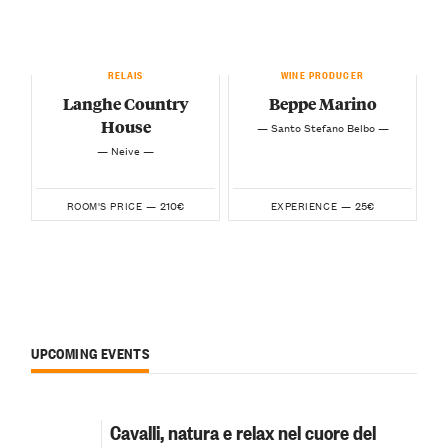
RELAIS
WINE PRODUCER
Langhe Country
Beppe Marino
House
— Santo Stefano Belbo —
— Neive —
210€
25€
ROOM'S PRICE —
EXPERIENCE —
UPCOMING EVENTS
Cavalli, natura e relax nel cuore del