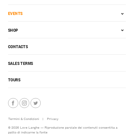
EVENTS
SHOP
CONTACTS
SALES TERMS
TOURS
Termini & Condizioni
|
Privacy
© 2026 Love Langhe — Riproduzione parziale dei contenuti consentita a
patto di indicarne la fonte