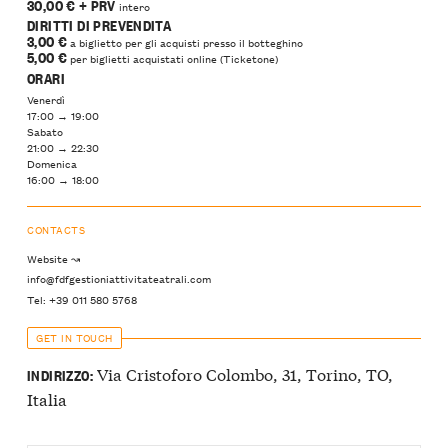
30,00 €
+ PRV
intero
DIRITTI DI PREVENDITA
3,00 €
a biglietto per gli acquisti presso il botteghino
5,00
€
per biglietti acquistati online (Ticketone)
ORARI
Venerdì
17:00 → 19:00
Sabato
21:00 → 22:30
Domenica
16:00 → 18:00
CONTACTS
Website ↝
info@fdfgestioniattivitateatrali.com
Tel: +39 011 580 5768
GET IN TOUCH
Via Cristoforo Colombo, 31, Torino, TO,
INDIRIZZO:
Italia