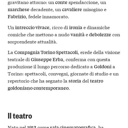
gravitano attorno: un
spendaccione, un
conte
decadente, un
misogino e
marchese
cavaliere
, fedele innamorato.
Fabrizio
Un
, ricco di
e dinamiche
intreccio vivace
ironia
comiche che mettono a nudo
e
con
vanità
debolezze
sorprendente attualità.
La
, erede della visione
Compagnia Torino Spettacoli
teatrale di
, conferma con questa
Giuseppe Erba
produzione il lungo percorso dedicato a
a
Goldoni
Torino: spettacoli, convegni, giornate di studio e un
repertorio che ha segnato la
del
storia
teatro
.
goldoniano contemporaneo
Il teatro
Nato nel
come
, ha
1913
sala cinematografica