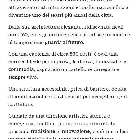
attraversato ristrutturazioni e trasformazioni fino a
diventare uno dei teatri
della città.
più amati
Dalla sua
, ridisegnata negli
architettura elegante
, emerge un luogo che custodisce memoria e
anni ’60
al tempo stesso g
.
uarda al futuro
Con una capienza di circa
, è oggi una
500 posti
cornice ideale per la
, la
, i
e la
prosa
danza
musical
, ospitando un cartellone variegato e
commedia
sempre vivo.
Una struttura
, priva di barriere, dotata
accessibile
di
e spazi pensati per accogliere ogni
montacarichi
spettatore.
Guidato da una direzione artistica attenta e
coraggiosa, continua a proporre spettacoli che
uniscono
e
, confermandosi
tradizione
innovazione
un vero gioiello della scena culturale torinese.