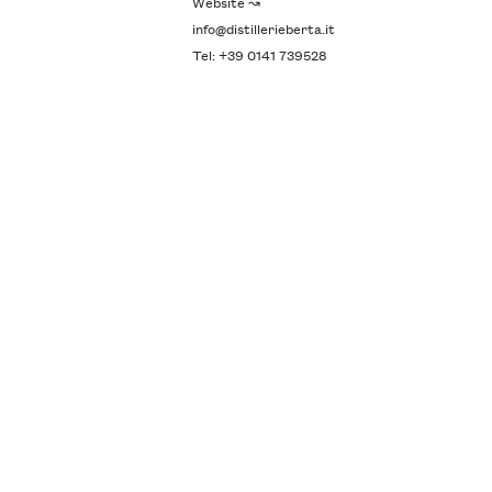
Website ↝
info@distillerieberta.it
Tel: +39 0141 739528