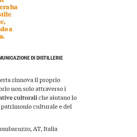
iera ha
stile
e,
ndo a
a.
UNICAZIONE DI DISTILLERIE
erta rinnova il proprio
orio non solo attraverso i
ative culturali
che aiutano lo
l patrimonio culturale e del
ombaruzzo, AT, Italia