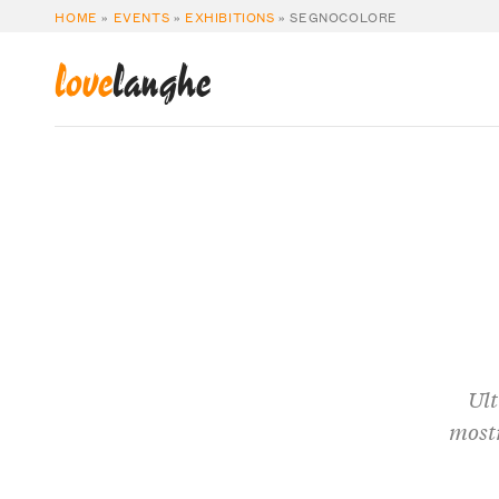
HOME
»
EVENTS
»
EXHIBITIONS
»
SEGNOCOLORE
love
langhe
Ult
mostr