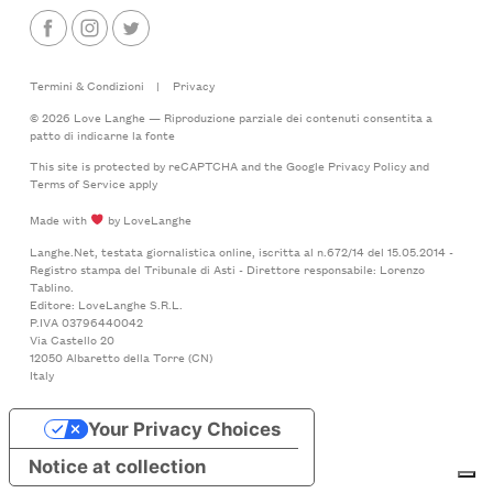
Termini & Condizioni
|
Privacy
© 2026 Love Langhe — Riproduzione parziale dei contenuti consentita a
patto di indicarne la fonte
This site is protected by reCAPTCHA and the Google
Privacy Policy
and
Terms of Service
apply
Made with
by LoveLanghe
Langhe.Net, testata giornalistica online, iscritta al n.672/14 del 15.05.2014 -
Registro stampa del Tribunale di Asti - Direttore responsabile: Lorenzo
Tablino.
Editore: LoveLanghe S.R.L.
P.IVA 03796440042
Via Castello 20
12050 Albaretto della Torre (CN)
Italy
Your Privacy Choices
Notice at collection