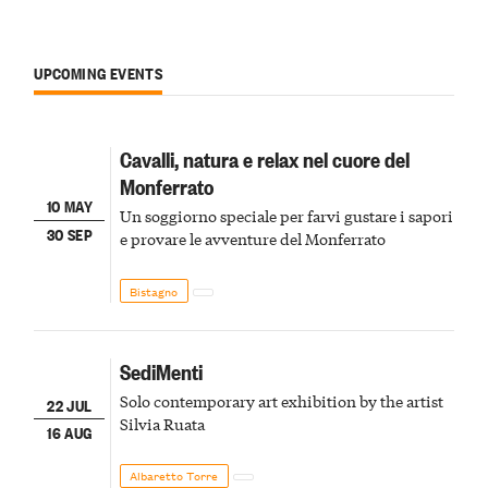
UPCOMING EVENTS
Cavalli, natura e relax nel cuore del
Monferrato
10 MAY
Un soggiorno speciale per farvi gustare i sapori
30 SEP
e provare le avventure del Monferrato
Bistagno
SediMenti
Solo contemporary art exhibition by the artist
22 JUL
Silvia Ruata
16 AUG
Albaretto Torre