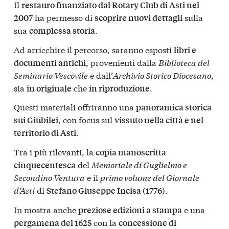
Il
restauro finanziato dal Rotary Club di Asti nel
ha permesso di
sulla
2007
scoprire nuovi dettagli
sua
.
complessa storia
Ad arricchire il percorso, saranno esposti
libri e
, provenienti dalla
Biblioteca del
documenti antichi
Seminario Vescovile
e dall’
Archivio Storico Diocesano
,
sia
che
.
in originale
in riproduzione
Questi materiali offriranno una
panoramica storica
, con focus sul
sui Giubilei
vissuto nella città e nel
.
territorio di Asti
Tra i più rilevanti, la
copia manoscritta
del
Memoriale di Guglielmo e
cinquecentesca
Secondino Ventura
e il
primo volume del Giornale
d’Asti
di
.
Stefano Giuseppe Incisa (1776)
In mostra anche
e una
preziose edizioni a stampa
con la
pergamena del 1625
concessione di