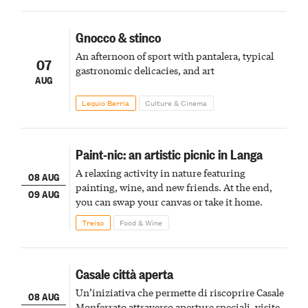
Gnocco & stinco
An afternoon of sport with pantalera, typical
07
gastronomic delicacies, and art
AUG
Lequio Berria
Culture & Cinema
Paint-nic: an artistic picnic in Langa
A relaxing activity in nature featuring
08 AUG
painting, wine, and new friends. At the end,
09 AUG
you can swap your canvas or take it home.
Treiso
Food & Wine
Casale città aperta
Un’iniziativa che permette di riscoprire Casale
08 AUG
Monferrato attraverso aperture speciali, visite