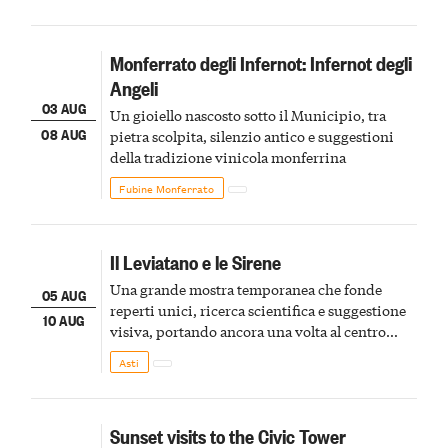
Monferrato degli Infernot: Infernot degli
Angeli
03 AUG
Un gioiello nascosto sotto il Municipio, tra
08 AUG
pietra scolpita, silenzio antico e suggestioni
della tradizione vinicola monferrina
Fubine Monferrato
Il Leviatano e le Sirene
Una grande mostra temporanea che fonde
05 AUG
reperti unici, ricerca scientifica e suggestione
10 AUG
visiva, portando ancora una volta al centro
della scena le meraviglie del passato astigiano
Asti
Sunset visits to the Civic Tower