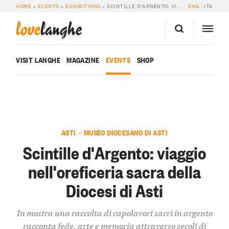
HOME
»
EVENTS
»
EXHIBITIONS
»
SCINTILLE D’ARGENTO: VIAGGIO NELL’OREFICERIA SACRA DELLA DIOCESI DI ASTI
ENG
ITA
love
langhe
VISIT LANGHE
MAGAZINE
EVENTS
SHOP
ASTI — MUSEO DIOCESANO DI ASTI
Scintille d'Argento: viaggio
nell'oreficeria sacra della
Diocesi di Asti
In mostra una raccolta di capolavori sacri in argento
racconta fede, arte e memoria attraverso secoli di