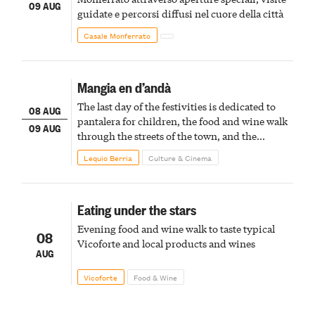
09 AUG
guidate e percorsi diffusi nel cuore della città
Casale Monferrato
Mangia en d’andà
The last day of the festivities is dedicated to
08 AUG
pantalera for children, the food and wine walk
09 AUG
through the streets of the town, and the
fireworks finale
Lequio Berria
Culture & Cinema
Eating under the stars
Evening food and wine walk to taste typical
08
Vicoforte and local products and wines
AUG
Vicoforte
Food & Wine