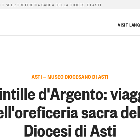
IO NELL’OREFICERIA SACRA DELLA DIOCESI DI ASTI
VISIT LAN
ASTI — MUSEO DIOCESANO DI ASTI
intille d'Argento: viag
ll'oreficeria sacra de
Diocesi di Asti