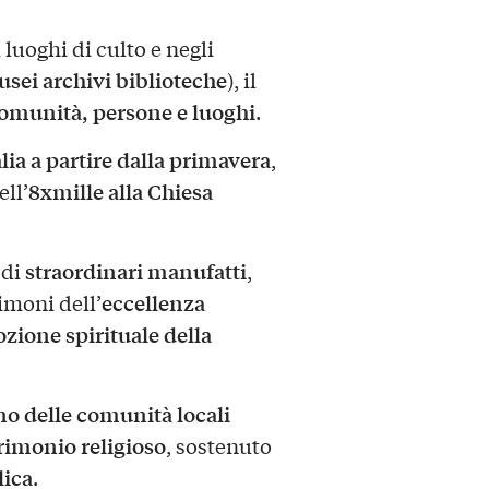
luoghi di culto e negli
ei archivi biblioteche
), il
omunità, persone e luoghi
.
alia a partire dalla primavera
,
8xmille alla Chiesa
ell’
straordinari manufatti
 di
,
eccellenza
timoni dell’
zione spirituale della
o delle comunità locali
rimonio religioso
, sostenuto
lica
.