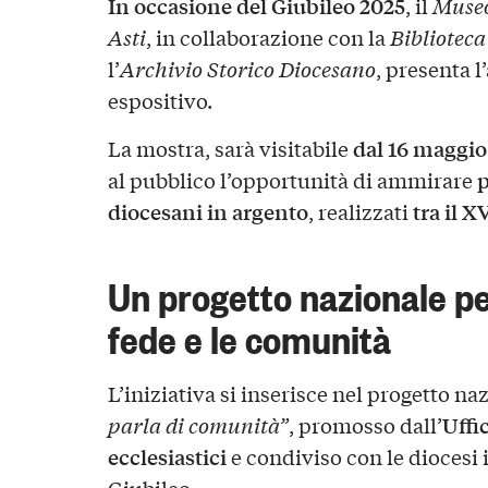
In occasione del Giubileo 2025
, il
Museo
Asti
, in collaborazione con la
Biblioteca
l’
Archivio Storico Diocesano
, presenta l
espositivo.
dal 16 maggio
La mostra, sarà visitabile
p
al pubblico l’opportunità di ammirare
diocesani in argento
tra il X
, realizzati
Un progetto nazionale pe
fede e le comunità
L’iniziativa si inserisce nel progetto n
Uffi
parla di comunità”
, promosso dall’
ecclesiastici
e condiviso con le diocesi 
Giubileo.