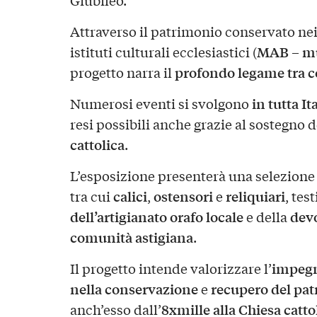
Attraverso il patrimonio conservato nei 
MAB – mus
istituti culturali ecclesiastici (
profondo legame tra c
progetto narra il
in tutta It
Numerosi eventi si svolgono
resi possibili anche grazie al sostegno d
cattolica
.
L’esposizione presenterà una selezione
calici
ostensori
reliquiari
tra cui
,
e
, tes
dell’artigianato orafo locale
devo
e della
comunità astigiana
.
impegn
Il progetto intende valorizzare l’
nella conservazione
recupero del pat
e
8xmille alla Chiesa catto
anch’esso dall’