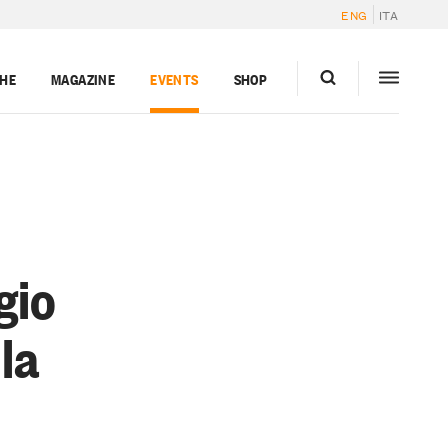
ENG
ITA
GHE
MAGAZINE
EVENTS
SHOP
gio
lla