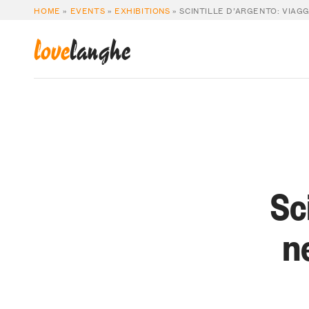
HOME
»
EVENTS
»
EXHIBITIONS
»
SCINTILLE D’ARGENTO: VIAGG
love
langhe
Sc
ne