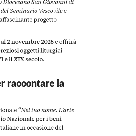
 Diocesano San Giovanni di
 del Seminario Vescovile
e
’affascinante progetto
 al 2 novembre 2025
e offrirà
reziosi oggetti liturgici
VI e il XIX secolo
.
r raccontare la
“
azionale
Nel tuo nome. L’arte
cio Nazionale per i beni
italiane in occasione del