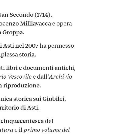
San Secondo (1714)
,
ocenzo Milliavacca
e opera
 Groppa
.
i Asti nel 2007
ha permesso
plessa storia
.
libri e documenti antichi
sti
,
io Vescovile
e dall’
Archivio
n riproduzione
.
ica storica sui Giubilei
,
rritorio di Asti
.
 cinquecentesca
del
ntura
e il
primo volume del