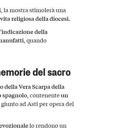
i
, la mostra stimolerà una
vita religiosa della diocesi
.
indicazione della
’
manufatti
, quando
memorie del sacro
o della Vera Scarpa della
o spagnolo
un
, contenente
, giunto ad Asti per opera del
devozionale
lo rendono un