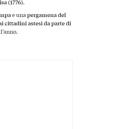
sa (1776)
.
tampa
pergamena del
e una
 cittadini astesi da parte di
ll’anno.