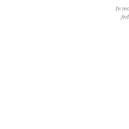
In mo
fed