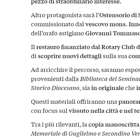
pezzo di straordinario interesse
.
Ostensorio di 
Altro protagonista sarà l’
vescovo mons. Inn
commissionato dal
Giovanni Tommaso
dell’orafo astigiano
restauro finanziato dal Rotary Club d
Il
scoprire nuovi dettagli
com
di
sulla sua
Ad arricchire il percorso, saranno espo
provenienti dalla
Biblioteca del Seminar
in originale
i
Storico Diocesano
, sia
che
panoram
Questi materiali offriranno una
vissuto nella città e nel te
con focus sul
copia manoscritta
Tra i più rilevanti, la
Memoriale di Guglielmo e Secondino Ve