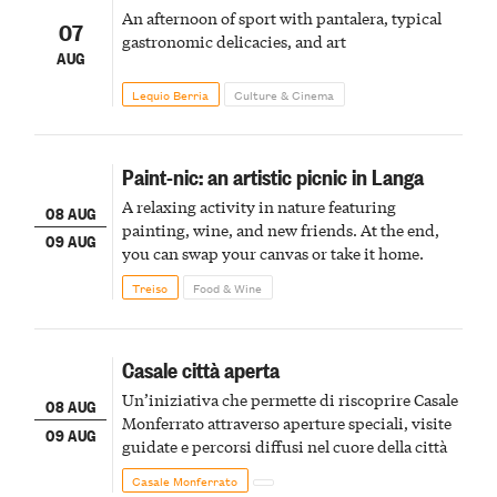
An afternoon of sport with pantalera, typical
07
gastronomic delicacies, and art
AUG
Lequio Berria
Culture & Cinema
Paint-nic: an artistic picnic in Langa
A relaxing activity in nature featuring
08 AUG
painting, wine, and new friends. At the end,
09 AUG
you can swap your canvas or take it home.
Treiso
Food & Wine
Casale città aperta
Un’iniziativa che permette di riscoprire Casale
08 AUG
Monferrato attraverso aperture speciali, visite
09 AUG
guidate e percorsi diffusi nel cuore della città
Casale Monferrato