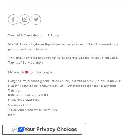
Termini & Condizioni
|
Privacy
© 2026 Love Langhe — Riproduzione parziale dei contenuti consentita a
patto di indicarne la fonte
This site is protected by reCAPTCHA and the Google
Privacy Policy
and
Terms of Service
apply
Made with
by LoveLanghe
Langhe.Net, testata giornalistica online, iscritta al n.672/14 del 15.05.2014 -
Registro stampa del Tribunale di Asti - Direttore responsabile: Lorenzo
Tablino.
Editore: LoveLanghe S.R.L.
P.IVA 03796440042
Via Castello 20
12050 Albaretto della Torre (CN)
Italy
Your Privacy Choices