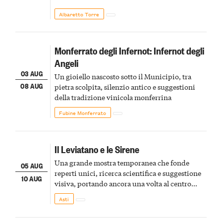
Albaretto Torre
Monferrato degli Infernot: Infernot degli
Angeli
03 AUG
Un gioiello nascosto sotto il Municipio, tra
08 AUG
pietra scolpita, silenzio antico e suggestioni
della tradizione vinicola monferrina
Fubine Monferrato
Il Leviatano e le Sirene
Una grande mostra temporanea che fonde
05 AUG
reperti unici, ricerca scientifica e suggestione
10 AUG
visiva, portando ancora una volta al centro
della scena le meraviglie del passato astigiano
Asti