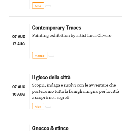
Alba
Contemporary Traces
Painting exhibition by artist Luca Olivero
07 AUG
17 AUG
Mango
Il gioco della città
Scopri, indaga e risolvi con le avventure che
07 AUG
porteranno tutta la famiglia in giro per la città
10 AUG
a scoprirne i segreti
Alba
Gnocco & stinco