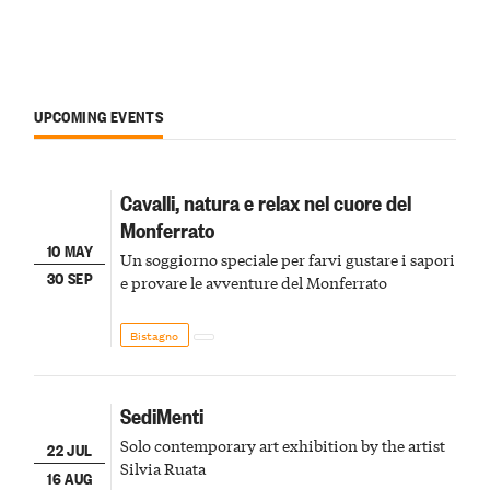
UPCOMING EVENTS
Cavalli, natura e relax nel cuore del
Monferrato
10 MAY
Un soggiorno speciale per farvi gustare i sapori
30 SEP
e provare le avventure del Monferrato
Bistagno
SediMenti
Solo contemporary art exhibition by the artist
22 JUL
Silvia Ruata
16 AUG