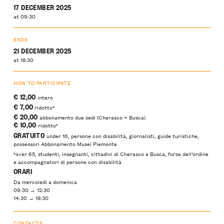
17 DECEMBER 2025
at 09:30
ENDS
21 DECEMBER 2025
at 18:30
HOW TO PARTICIPATE
€ 12,00
intero
€ 7,00
ridotto*
€ 20,00
abbonamento due sedi (Cherasco + Busca)
€ 10,00
ridotto*
GRATUITO
under 16, persone con disabilità, giornalisti, guide turistiche,
possessori Abbonamento Musei Piemonte
*over 65, studenti, insegnanti, cittadini di Cherasco e Busca, forze dell’ordine
e accompagnatori di persone con disabilità
ORARI
Da mercoledì a domenica
09:30 → 12:30
14:30 → 18:30
CONTACTS