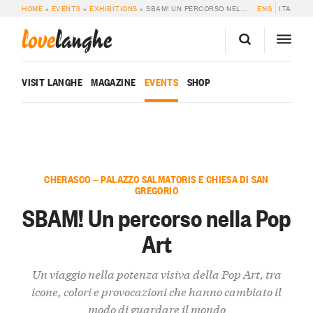
HOME
»
EVENTS
»
EXHIBITIONS
»
SBAM! UN PERCORSO NELLA POP ART
ENG
ITA
love
langhe
VISIT LANGHE
MAGAZINE
EVENTS
SHOP
CHERASCO — PALAZZO SALMATORIS E CHIESA DI SAN
GREGORIO
SBAM! Un percorso nella Pop
Art
Un viaggio nella potenza visiva della Pop Art, tra
icone, colori e provocazioni che hanno cambiato il
modo di guardare il mondo