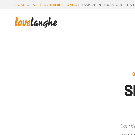
HOME
»
EVENTS
»
EXHIBITIONS
»
SBAM! UN PERCORSO NELLA 
love
langhe
S
Un via
provo