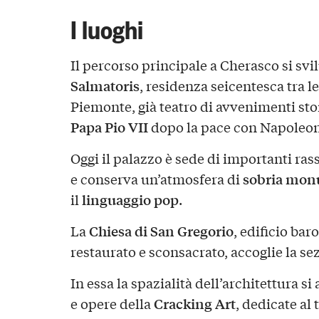
I luoghi
Il percorso principale a Cherasco si svi
Salmatoris
, residenza seicentesca tra le
Piemonte, già teatro di avvenimenti st
Papa Pio VII
dopo la pace con Napoleon
Oggi il palazzo è sede di importanti r
sobria
monu
e conserva un’atmosfera di
linguaggio pop
il
.
Chiesa di San Gregorio
La
, edificio bar
restaurato e sconsacrato, accoglie la s
In essa la spazialità dell’architettura s
Cracking Art
e opere della
, dedicate al 