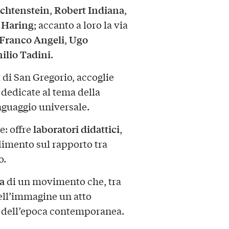
chtenstein
Robert Indiana
,
,
 Haring
; accanto a loro la via
Franco Angeli
Ugo
,
ilio Tadini
.
a di San Gregorio, accoglie
 dedicate al tema della
inguaggio universale.
laboratori didattici
e: offre
,
dimento sul rapporto tra
o.
ia
di un movimento che, tra
ell’immagine un atto
sso dell’epoca contemporanea.