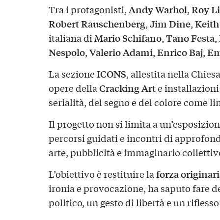
Andy Warhol
Roy Li
Tra i protagonisti,
,
Robert Rauschenberg
Jim Dine
Keith
,
,
Mario Schifano
Tano Festa
italiana di
,
,
Nespolo
Valerio Adami
Enrico Baj
Em
,
,
,
ICONS
La sezione
, allestita nella Chies
Cracking Art
opere della
e installazioni
serialità, del segno e del colore come l
Il progetto non si limita a un’esposizion
percorsi guidati e incontri di approfon
arte, pubblicità e immaginario collettiv
forza originar
L’obiettivo è restituire la
ironia e provocazione, ha saputo fare d
politico, un gesto di libertà e un rifle