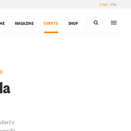
ENG
ITA
GHE
MAGAZINE
EVENTS
SHOP
O
la
olori e
 mondo