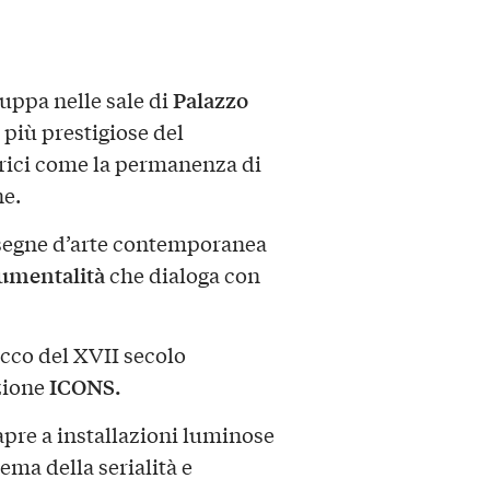
Palazzo
luppa nelle sale di
 più prestigiose del
orici come la permanenza di
e.
assegne d’arte contemporanea
mentalità
che dialoga con
occo del XVII secolo
ICONS.
ezione
i apre a installazioni luminose
tema della serialità e