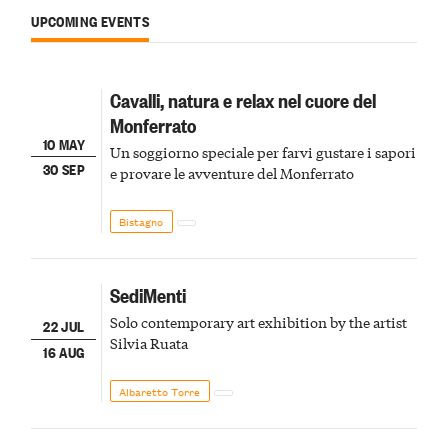
UPCOMING EVENTS
Cavalli, natura e relax nel cuore del
Monferrato
10 MAY
Un soggiorno speciale per farvi gustare i sapori
30 SEP
e provare le avventure del Monferrato
Bistagno
SediMenti
Solo contemporary art exhibition by the artist
22 JUL
Silvia Ruata
16 AUG
Albaretto Torre