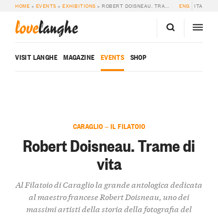
HOME
»
EVENTS
»
EXHIBITIONS
»
ROBERT DOISNEAU. TRAME DI VITA
ENG
ITA
love
langhe
VISIT LANGHE
MAGAZINE
EVENTS
SHOP
CARAGLIO — IL FILATOIO
Robert Doisneau. Trame di
vita
Al Filatoio di Caraglio la grande antologica dedicata
al maestro francese Robert Doisneau, uno dei
massimi artisti della storia della fotografia del