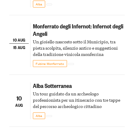
Alba
Monferrato degli Infernot: Infernot degli
Angeli
10 AUG
Un gioiello nascosto sotto il Municipio, tra
15 AUG
pietra scolpita, silenzio antico e suggestioni
della tradizione vinicola monferrina
Fubine Monferrato
Alba Sotterranea
Un tour guidato da un archeologo
10
professionista per un itinerario con tre tappe
AUG
del percorso archeologico cittadino
Alba