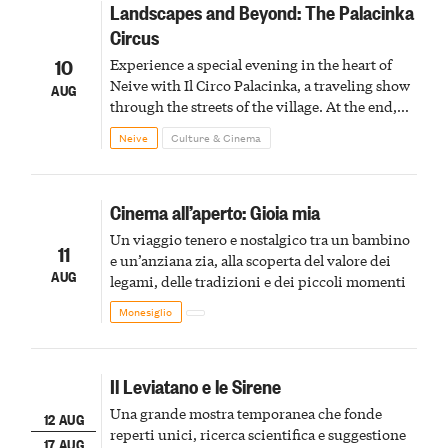
Landscapes and Beyond: The Palacinka
Circus
10
Experience a special evening in the heart of
Neive with Il Circo Palacinka, a traveling show
AUG
through the streets of the village. At the end,
Cascina Fonda Winery will offer a tasting of
Neive
Culture & Cinema
two sparkling wines.
Cinema all’aperto: Gioia mia
Un viaggio tenero e nostalgico tra un bambino
11
e un’anziana zia, alla scoperta del valore dei
AUG
legami, delle tradizioni e dei piccoli momenti
Monesiglio
Il Leviatano e le Sirene
Una grande mostra temporanea che fonde
12 AUG
reperti unici, ricerca scientifica e suggestione
17 AUG