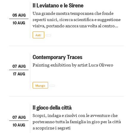
Il Leviatano e le Sirene
Una grande mostra temporanea che fonde
05 AUG
reperti unici, ricerca scientifica e suggestione
10 AUG
visiva, portando ancora una volta al centro
della scena le meraviglie del passato astigiano
Asti
Contemporary Traces
Painting exhibition by artist Luca Olivero
07 AUG
17 AUG
Mango
Il gioco della città
Scopri, indaga e risolvi con le avventure che
07 AUG
porteranno tutta la famiglia in giro per la città
10 AUG
a scoprirne i segreti