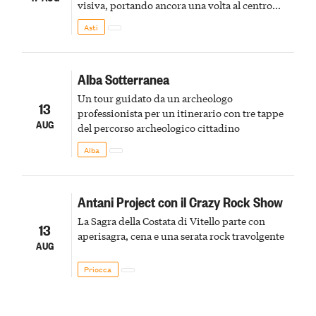
visiva, portando ancora una volta al centro
della scena le meraviglie del passato astigiano
Asti
Alba Sotterranea
Un tour guidato da un archeologo
13
professionista per un itinerario con tre tappe
AUG
del percorso archeologico cittadino
Alba
Antani Project con il Crazy Rock Show
La Sagra della Costata di Vitello parte con
13
aperisagra, cena e una serata rock travolgente
AUG
Priocca