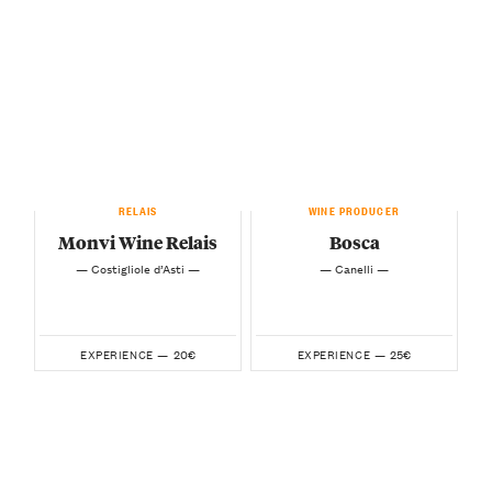
RELAIS
WINE PRODUCER
Monvi Wine Relais
Bosca
— Costigliole d’Asti —
— Canelli —
20€
25€
EXPERIENCE —
EXPERIENCE —