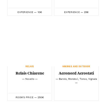
10€
25€
EXPERIENCE —
EXPERIENCE —
RELAIS
HIKINGS AND OUTDOOR
Relais Chiarene
Aeronord Aerostati
— Novello —
— Barolo, Mondovì, Tonco, Vignale
—
250€
ROOM'S PRICE —