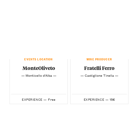
EVENTS LOCATION
WINE PRODUCER
MonteOliveto
Fratelli Ferro
— Monticello d’Alba —
— Castiglione Tinella —
Free
15€
EXPERIENCE —
EXPERIENCE —