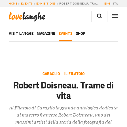
HOME
»
EVENTS
»
EXHIBITIONS
»
ROBERT DOISNEAU. TRAME DI VITA
ENG
ITA
love
langhe
VISIT LANGHE
MAGAZINE
EVENTS
SHOP
CARAGLIO — IL FILATOIO
Robert Doisneau. Trame di
vita
Al Filatoio di Caraglio la grande antologica dedicata
al maestro francese Robert Doisneau, uno dei
massimi artisti della storia della fotografia del