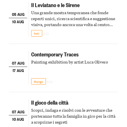
Il Leviatano e le Sirene
Una grande mostra temporanea che fonde
05 AUG
reperti unici, ricerca scientifica e suggestione
10 AUG
visiva, portando ancora una volta al centro
della scena le meraviglie del passato astigiano
Asti
Contemporary Traces
Painting exhibition by artist Luca Olivero
07 AUG
17 AUG
Mango
Il gioco della città
Scopri, indaga e risolvi con le avventure che
07 AUG
porteranno tutta la famiglia in giro per la città
10 AUG
a scoprirne i segreti