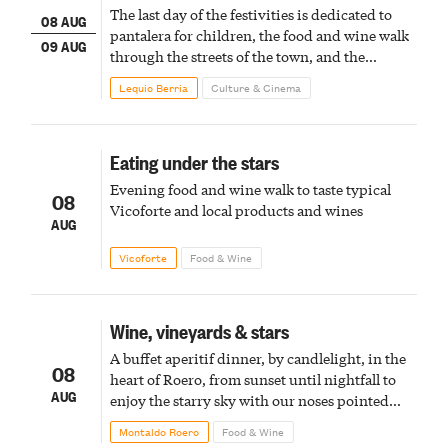
The last day of the festivities is dedicated to
08 AUG
pantalera for children, the food and wine walk
09 AUG
through the streets of the town, and the
fireworks finale
Lequio Berria
Culture & Cinema
Eating under the stars
Evening food and wine walk to taste typical
08
Vicoforte and local products and wines
AUG
Vicoforte
Food & Wine
Wine, vineyards & stars
A buffet aperitif dinner, by candlelight, in the
08
heart of Roero, from sunset until nightfall to
AUG
enjoy the starry sky with our noses pointed
upward
Montaldo Roero
Food & Wine