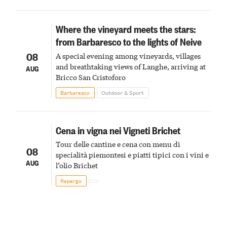
Where the vineyard meets the stars:
from Barbaresco to the lights of Neive
08
A special evening among vineyards, villages
and breathtaking views of Langhe, arriving at
AUG
Bricco San Cristoforo
Barbaresco
Outdoor & Sport
Cena in vigna nei Vigneti Brichet
Tour delle cantine e cena con menu di
08
specialità piemontesi e piatti tipici con i vini e
AUG
l’olio Brichet
Repergo