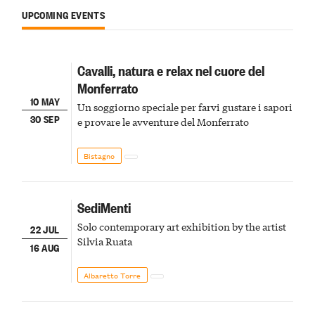
UPCOMING EVENTS
Cavalli, natura e relax nel cuore del
Monferrato
10 MAY
Un soggiorno speciale per farvi gustare i sapori
30 SEP
e provare le avventure del Monferrato
Bistagno
SediMenti
Solo contemporary art exhibition by the artist
22 JUL
Silvia Ruata
16 AUG
Albaretto Torre