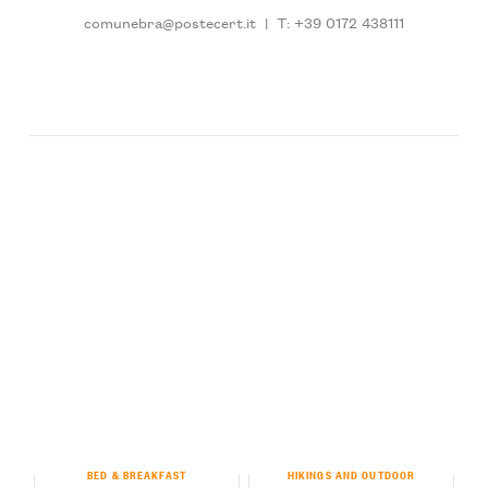
comunebra@postecert.it
|
T: +39 0172 438111
BED & BREAKFAST
HIKINGS AND OUTDOOR