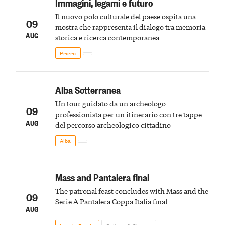
Immagini, legami e futuro
Il nuovo polo culturale del paese ospita una
09
mostra che rappresenta il dialogo tra memoria
AUG
storica e ricerca contemporanea
Priero
Alba Sotterranea
Un tour guidato da un archeologo
09
professionista per un itinerario con tre tappe
AUG
del percorso archeologico cittadino
Alba
Mass and Pantalera final
The patronal feast concludes with Mass and the
09
Serie A Pantalera Coppa Italia final
AUG