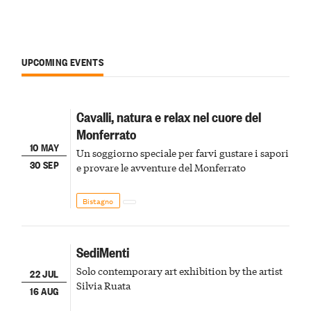
UPCOMING EVENTS
Cavalli, natura e relax nel cuore del
Monferrato
10 MAY
Un soggiorno speciale per farvi gustare i sapori
30 SEP
e provare le avventure del Monferrato
Bistagno
SediMenti
Solo contemporary art exhibition by the artist
22 JUL
Silvia Ruata
16 AUG