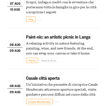
Scopri, indaga e risolvi con le avventure che
07 AUG
porteranno tutta la famiglia in giro per la città
10 AUG
a scoprirne i segreti
Alba
Paint-nic: an artistic picnic in Langa
A relaxing activity in nature featuring
08 AUG
painting, wine, and new friends. At the end,
09 AUG
you can swap your canvas or take it home.
Treiso
Food & Wine
Casale città aperta
Un’iniziativa che permette di riscoprire Casale
08 AUG
Monferrato attraverso aperture speciali, visite
09 AUG
guidate e percorsi diffusi nel cuore della città
Casale Monferrato