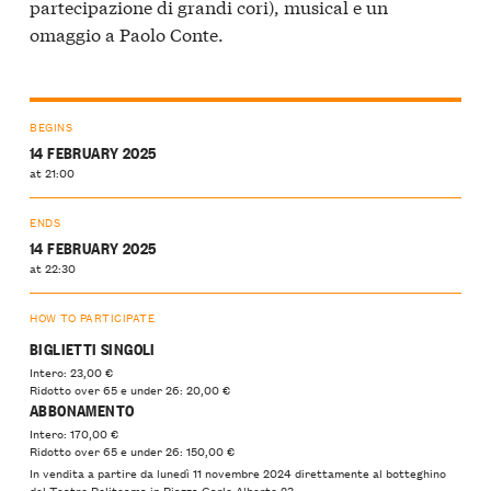
partecipazione di grandi cori), musical e un
omaggio a Paolo Conte.
BEGINS
14 FEBRUARY 2025
at 21:00
ENDS
14 FEBRUARY 2025
at 22:30
HOW TO PARTICIPATE
BIGLIETTI SINGOLI
Intero: 23,00 €
Ridotto over 65 e under 26: 20,00 €
ABBONAMENTO
Intero: 170,00 €
Ridotto over 65 e under 26: 150,00 €
In vendita a partire da lunedì 11 novembre 2024 direttamente al botteghino
del Teatro Politeama in Piazza Carlo Alberto 23.