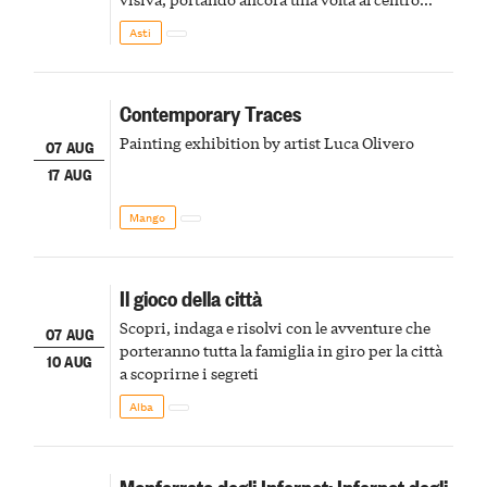
della scena le meraviglie del passato astigiano
Asti
Contemporary Traces
Painting exhibition by artist Luca Olivero
07 AUG
17 AUG
Mango
Il gioco della città
Scopri, indaga e risolvi con le avventure che
07 AUG
porteranno tutta la famiglia in giro per la città
10 AUG
a scoprirne i segreti
Alba
Monferrato degli Infernot: Infernot degli