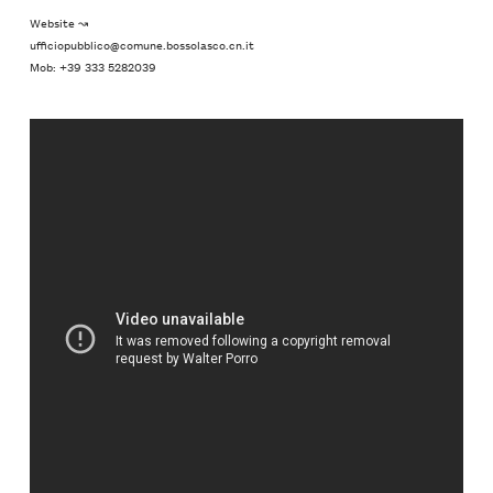
Website ↝
ufficiopubblico@comune.bossolasco.cn.it
Mob: +39 333 5282039