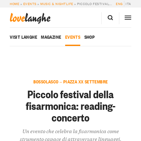
HOME
»
EVENTS
»
MUSIC & NIGHTLIFE
»
PICCOLO FESTIVAL DELLA FISARMONICA: READING-CONCERTO
ENG
ITA
love
langhe
VISIT LANGHE
MAGAZINE
EVENTS
SHOP
BOSSOLASCO — PIAZZA XX SETTEMBRE
Piccolo festival della
fisarmonica: reading-
concerto
Un evento che celebra la fisarmonica come
strumento capace di attraversare linguaggi,