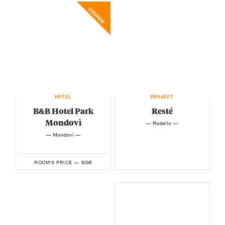
COUPON
HOTEL
PROJECT
B&B Hotel Park
Resté
Mondovì
— Rodello —
— Mondovì —
60€
ROOM'S PRICE —