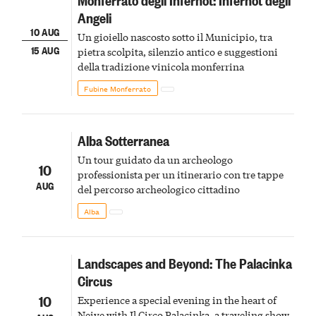
Angeli
10 AUG
Un gioiello nascosto sotto il Municipio, tra
15 AUG
pietra scolpita, silenzio antico e suggestioni
della tradizione vinicola monferrina
Fubine Monferrato
Alba Sotterranea
Un tour guidato da un archeologo
10
professionista per un itinerario con tre tappe
AUG
del percorso archeologico cittadino
Alba
Landscapes and Beyond: The Palacinka
Circus
10
Experience a special evening in the heart of
Neive with Il Circo Palacinka, a traveling show