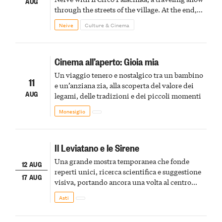
AUG
through the streets of the village. At the end,
Cascina Fonda Winery will offer a tasting of
Neive
Culture & Cinema
two sparkling wines.
Cinema all’aperto: Gioia mia
Un viaggio tenero e nostalgico tra un bambino
11
e un’anziana zia, alla scoperta del valore dei
AUG
legami, delle tradizioni e dei piccoli momenti
Monesiglio
Il Leviatano e le Sirene
Una grande mostra temporanea che fonde
12 AUG
reperti unici, ricerca scientifica e suggestione
17 AUG
visiva, portando ancora una volta al centro
della scena le meraviglie del passato astigiano
Asti