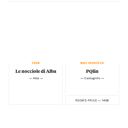
FARM
WINE PRODUCER
Le nocciole di Alba
PQlin
— Alba —
— Castagnito —
145€
ROOM'S PRICE —