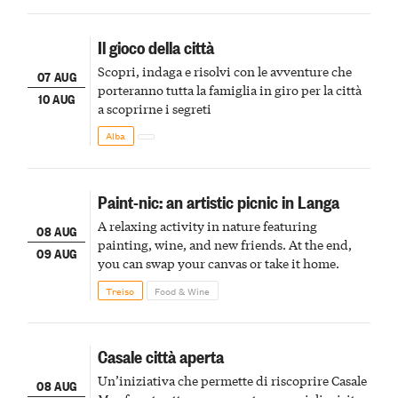
Il gioco della città
Scopri, indaga e risolvi con le avventure che
07 AUG
porteranno tutta la famiglia in giro per la città
10 AUG
a scoprirne i segreti
Alba
Paint-nic: an artistic picnic in Langa
A relaxing activity in nature featuring
08 AUG
painting, wine, and new friends. At the end,
09 AUG
you can swap your canvas or take it home.
Treiso
Food & Wine
Casale città aperta
Un’iniziativa che permette di riscoprire Casale
08 AUG