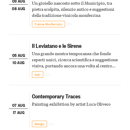
03 AUG
Un gioiello nascosto sotto il Municipio, tra
08 AUG
pietra scolpita, silenzio antico e suggestioni
della tradizione vinicola monferrina
Fubine Monferrato
Il Leviatano e le Sirene
Una grande mostra temporanea che fonde
05 AUG
reperti unici, ricerca scientifica e suggestione
10 AUG
visiva, portando ancora una volta al centro
della scena le meraviglie del passato astigiano
Asti
Contemporary Traces
Painting exhibition by artist Luca Olivero
07 AUG
17 AUG
Mango