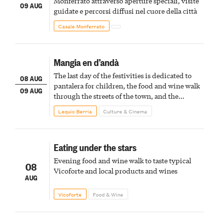
Monferrato attraverso aperture speciali, visite
09 AUG
guidate e percorsi diffusi nel cuore della città
Casale Monferrato
Mangia en d’andà
The last day of the festivities is dedicated to
08 AUG
pantalera for children, the food and wine walk
09 AUG
through the streets of the town, and the
fireworks finale
Lequio Berria
Culture & Cinema
Eating under the stars
Evening food and wine walk to taste typical
08
Vicoforte and local products and wines
AUG
Vicoforte
Food & Wine