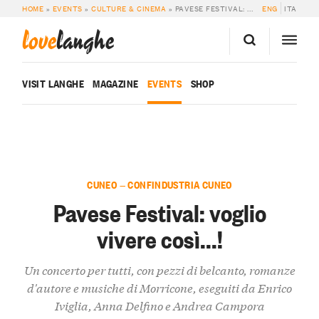
HOME
»
EVENTS
»
CULTURE & CINEMA
»
PAVESE FESTIVAL: VOGLIO VIVERE COSÌ…!
ENG
ITA
love
langhe
VISIT LANGHE
MAGAZINE
EVENTS
SHOP
CUNEO — CONFINDUSTRIA CUNEO
Pavese Festival: voglio
vivere così...!
Un concerto per tutti, con pezzi di belcanto, romanze
d'autore e musiche di Morricone, eseguiti da Enrico
Iviglia, Anna Delfino e Andrea Campora