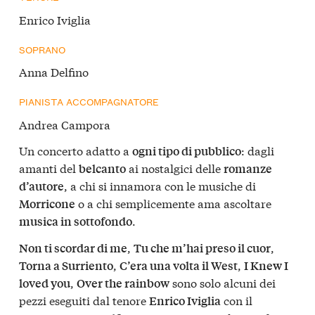
Enrico Iviglia
SOPRANO
Anna Delfino
PIANISTA ACCOMPAGNATORE
Andrea Campora
Un concerto adatto a
: dagli
ogni tipo di pubblico
amanti del
ai nostalgici delle
belcanto
romanze
, a chi si innamora con le musiche di
d’autore
o a chi semplicemente ama ascoltare
Morricone
.
musica in sottofondo
,
,
Non ti scordar di me
Tu che m’hai preso il cuor
,
,
Torna a Surriento
C’era una volta il West
I Knew I
,
sono solo alcuni dei
loved you
Over the rainbow
pezzi eseguiti dal tenore
con il
Enrico Iviglia