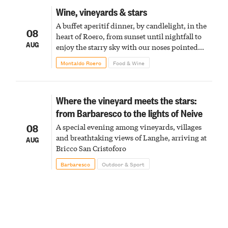
Wine, vineyards & stars
A buffet aperitif dinner, by candlelight, in the
08
heart of Roero, from sunset until nightfall to
AUG
enjoy the starry sky with our noses pointed
upward
Montaldo Roero
Food & Wine
Where the vineyard meets the stars:
from Barbaresco to the lights of Neive
08
A special evening among vineyards, villages
and breathtaking views of Langhe, arriving at
AUG
Bricco San Cristoforo
Barbaresco
Outdoor & Sport