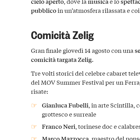
cielo aperto
musica
spetta
, dove la
e lo
pubblico
in un’atmosfera rilassata e co
Comicità Zelig
se
Gran finale giovedì 14 agosto con una
comicità targata Zelig
.
Tre volti storici del celebre cabaret tel
del MOV Summer Festival per un Ferrag
risate:
Gianluca Fubelli
, in arte Scintilla
grottesco e surreale
Franco Neri
, torinese doc e calabre
Marco Mazzocca
, maestro del nons