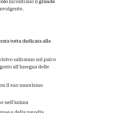
colo
grande
incontrano il
involgente.
rata tutta dedicata alla
evisivo saliranno sul palco
osto all’insegna delle
, con il suo umorismo
se nell’anima
ense e della parodia.