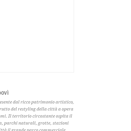
DOVÌ
esente dal ricco patrimonio artistico,
frutto del restyling della città a opera
mi. Il territorio circostante ospita il
, parchi naturali, grotte, stazioni
 città il grande parco commerciale