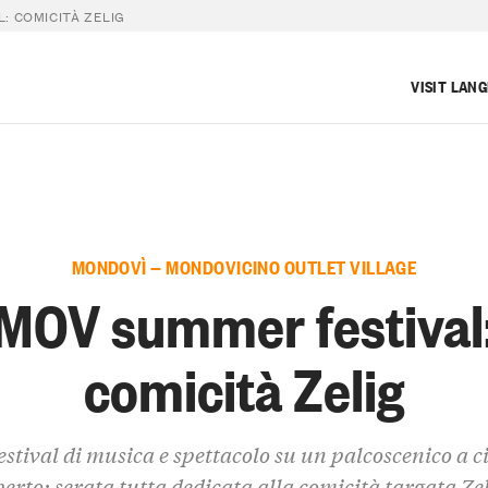
: COMICITÀ ZELIG
VISIT LAN
MONDOVÌ — MONDOVICINO OUTLET VILLAGE
MOV summer festival
comicità Zelig
festival di musica e spettacolo su un palcoscenico a c
erto: serata tutta dedicata alla comicità targata Ze