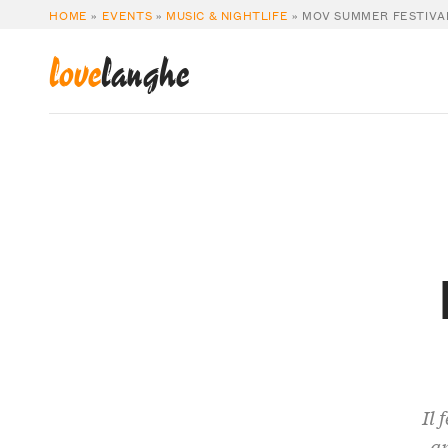
HOME
»
EVENTS
»
MUSIC & NIGHTLIFE
»
MOV SUMMER FESTIVAL
love
langhe
Il 
ap