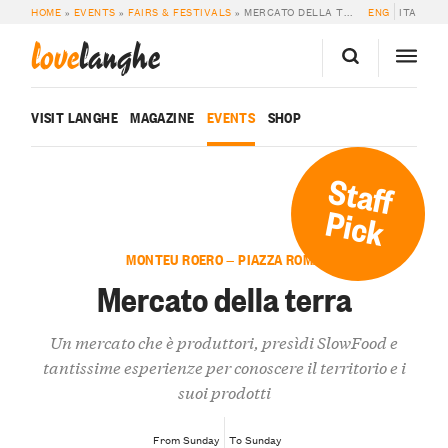
HOME
»
EVENTS
»
FAIRS & FESTIVALS
»
MERCATO DELLA TERRA
ENG
ITA
love
langhe
VISIT LANGHE
MAGAZINE
EVENTS
SHOP
Staff
Pick
MONTEU ROERO — PIAZZA ROMA
Mercato della terra
Un mercato che è produttori, presìdi SlowFood e
tantissime esperienze per conoscere il territorio e i
suoi prodotti
From Sunday
To Sunday