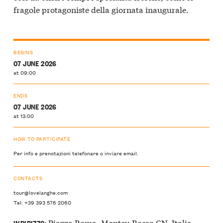
fragole protagoniste della giornata inaugurale.
BEGINS
07 JUNE 2026
at 09:00
ENDS
07 JUNE 2026
at 13:00
HOW TO PARTICIPATE
Per info e prenotazioni telefonare o inviare email.
CONTACTS
tour@lovelanghe.com
Tel: +39 393 576 2060
Piazza Roma, Monteu Roero CN, Italia
INDIRIZZO: