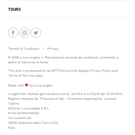
TOURS
Termini & Condizioni
|
Privacy
© 2026 Love Langhe — Riproduzione parziale dei contenuti consentita a
patto di indicarne la fonte
This site is protected by reCAPTCHA and the Google
Privacy Policy
and
Terms of Service
apply
Made with
by LoveLanghe
Langhe.Net, testata giornalistica online, iscritta al n.672/14 del 15.05.2014 -
Registro stampa del Tribunale di Asti - Direttore responsabile: Lorenzo
Tablino.
Editore: LoveLanghe S.R.L.
P.IVA 03796440042
Via Castello 20
12050 Albaretto della Torre (CN)
Italy