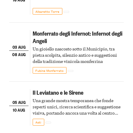
Albaretto Torre
Monferrato degli Infernot: Infernot degli
Angeli
03 AUG
Un gioiello nascosto sotto il Municipio, tra
08 AUG
pietra scolpita, silenzio antico e suggestioni
della tradizione vinicola monferrina
Fubine Monferrato
Il Leviatano e le Sirene
Una grande mostra temporanea che fonde
05 AUG
reperti unici, ricerca scientifica e suggestione
10 AUG
visiva, portando ancora una volta al centro
della scena le meraviglie del passato astigiano
Asti