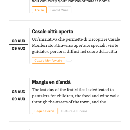
you can swap your canvas or take it home.
Treiso
Food & Wine
Casale città aperta
Un’iniziativa che permette di riscoprire Casale
08 AUG
Monferrato attraverso aperture speciali, visite
09 AUG
guidate e percorsi diffusi nel cuore della città
Casale Monferrato
Mangia en d’andà
The last day of the festivities is dedicated to
08 AUG
pantalera for children, the food and wine walk
09 AUG
through the streets of the town, and the
fireworks finale
Lequio Berria
Culture & Cinema