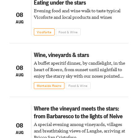
Eating under the stars
Evening food and wine walk to taste typical
08
Vicoforte and local products and wines
AUG
Vicoforte
Food & Wine
Wine, vineyards & stars
A buffet aperitif dinner, by candlelight, in the
08
heart of Roero, from sunset until nightfall to
AUG
enjoy the starry sky with our noses pointed
upward
Montaldo Roero
Food & Wine
Where the vineyard meets the stars:
from Barbaresco to the lights of Neive
08
A special evening among vineyards, villages
and breathtaking views of Langhe, arriving at
AUG
Bricco San Cristoforo