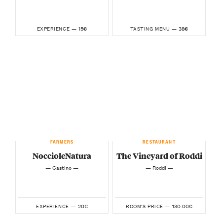
15€
38€
EXPERIENCE —
TASTING MENU —
FARMERS
RESTAURANT
NoccioleNatura
The Vineyard of Roddi
— Castino —
— Roddi —
20€
130.00€
EXPERIENCE —
ROOM'S PRICE —