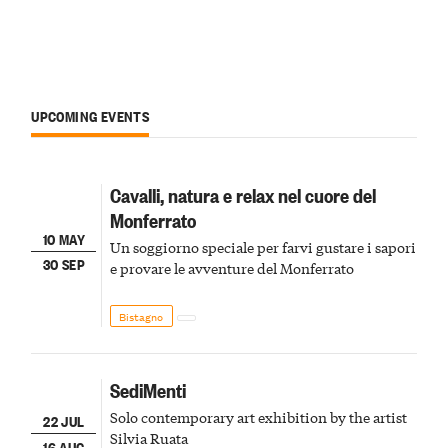
UPCOMING EVENTS
Cavalli, natura e relax nel cuore del
Monferrato
10 MAY
Un soggiorno speciale per farvi gustare i sapori
30 SEP
e provare le avventure del Monferrato
Bistagno
SediMenti
Solo contemporary art exhibition by the artist
22 JUL
Silvia Ruata
16 AUG