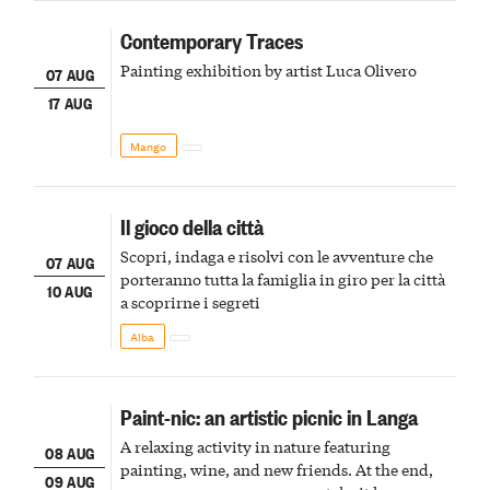
Contemporary Traces
Painting exhibition by artist Luca Olivero
07 AUG
17 AUG
Mango
Il gioco della città
Scopri, indaga e risolvi con le avventure che
07 AUG
porteranno tutta la famiglia in giro per la città
10 AUG
a scoprirne i segreti
Alba
Paint-nic: an artistic picnic in Langa
A relaxing activity in nature featuring
08 AUG
painting, wine, and new friends. At the end,
09 AUG