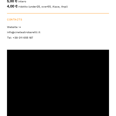
5,00 €
intero
4,00 €
ridotto (under25, over65, Aiace, Anpi)
CONTACTS
Website ↝
info@cineteatrobaretti.it
Tel: +39 011 655 187