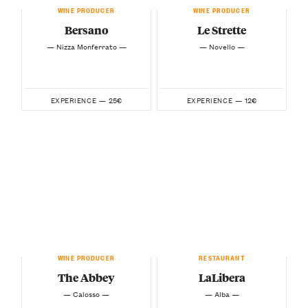
WINE PRODUCER
WINE PRODUCER
Bersano
Le Strette
— Nizza Monferrato —
— Novello —
25€
12€
EXPERIENCE —
EXPERIENCE —
WINE PRODUCER
RESTAURANT
The Abbey
LaLibera
— Calosso —
— Alba —