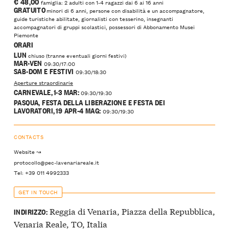
€ 48,00
famiglia: 2 adulti con 1-4 ragazzi dai 6 ai 16 anni
GRATUITO
minori di 6 anni, persone con disabilità e un accompagnatore,
guide turistiche abilitate, giornalisti con tesserino, insegnanti
accompagnatori di gruppi scolastici, possessori di Abbonamento Musei
Piemonte
ORARI
LUN
chiuso (tranne eventuali giorni festivi)
MAR-VEN
09:30/17:00
SAB-DOM E FESTIVI
09:30/18:30
Aperture straordinarie
CARNEVALE,
1-3 MAR:
09:30/19:30
PASQUA, FESTA DELLA LIBERAZIONE E FESTA DEI
LAVORATORI,
19 APR-4 MAG:
09:30/19:30
CONTACTS
Website ↝
protocollo@pec-lavenariareale.it
Tel: +39 011 4992333
GET IN TOUCH
Reggia di Venaria, Piazza della Repubblica,
INDIRIZZO:
Venaria Reale, TO, Italia