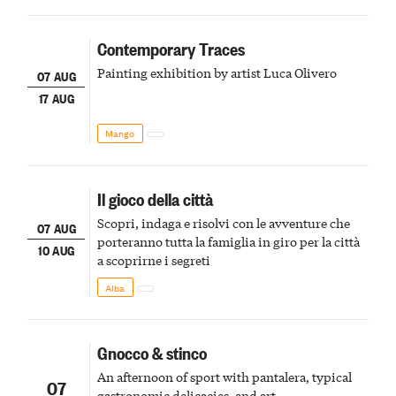
Contemporary Traces
Painting exhibition by artist Luca Olivero
07 AUG
17 AUG
Mango
Il gioco della città
Scopri, indaga e risolvi con le avventure che
07 AUG
porteranno tutta la famiglia in giro per la città
10 AUG
a scoprirne i segreti
Alba
Gnocco & stinco
An afternoon of sport with pantalera, typical
07
gastronomic delicacies, and art