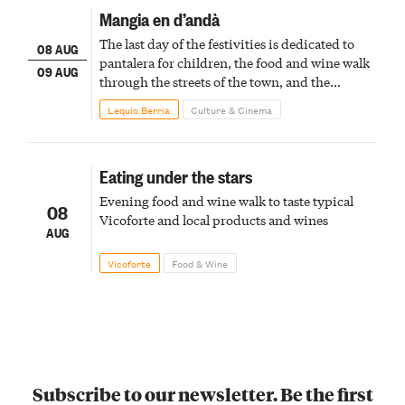
Mangia en d’andà
The last day of the festivities is dedicated to
08 AUG
pantalera for children, the food and wine walk
09 AUG
through the streets of the town, and the
fireworks finale
Lequio Berria
Culture & Cinema
Eating under the stars
Evening food and wine walk to taste typical
08
Vicoforte and local products and wines
AUG
Vicoforte
Food & Wine
Subscribe to our newsletter. Be the first