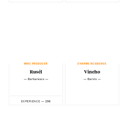
WINE PRODUCER
CHARME RESIDENCE
Rusél
Vineho
— Barbaresco —
— Barolo —
25€
EXPERIENCE —