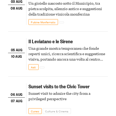
03 AUG
Un gioiello nascosto sotto il Municipio, tra
08 AUG
pietra scolpita, silenzio antico e suggestioni
della tradizione vinicola monferrina
Fubine Monferrato
Il Leviatano e le Sirene
Una grande mostra temporanea che fonde
05 AUG
reperti unici, ricerca scientifica e suggestione
10 AUG
visiva, portando ancora una volta al centro
della scena le meraviglie del passato astigiano
Asti
Sunset visits to the Civic Tower
Sunset visit to admire the city from a
06 AUG
privileged perspective
07 AUG
Cuneo
Culture & Cinema