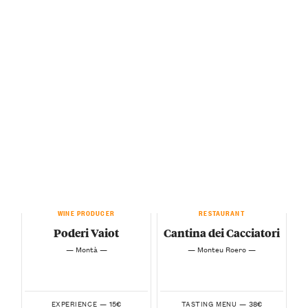
WINE PRODUCER
RESTAURANT
Poderi Vaiot
Cantina dei Cacciatori
— Montà —
— Monteu Roero —
15€
38€
EXPERIENCE —
TASTING MENU —