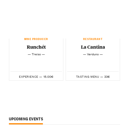
WINE PRODUCER
RESTAURANT
Runchét
La Cantina
— Treiso —
— Verduno —
15.00€
33€
EXPERIENCE —
TASTING MENU —
UPCOMING EVENTS