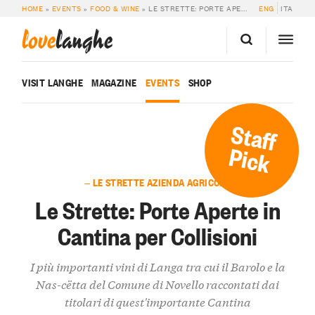
HOME
»
EVENTS
»
FOOD & WINE
»
LE STRETTE: PORTE APERTE IN CANTINA PER COLLISIONI
ENG
ITA
love
langhe
VISIT LANGHE
MAGAZINE
EVENTS
SHOP
Staff
Pick
— LE STRETTE AZIENDA AGRICOLA
Le Strette: Porte Aperte in
Cantina per Collisioni
I più importanti vini di Langa tra cui il Barolo e la
Nas-cëtta del Comune di Novello raccontati dai
titolari di quest'importante Cantina