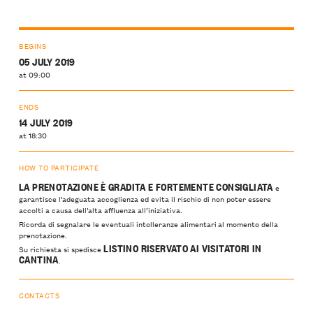
BEGINS
05 JULY 2019
at 09:00
ENDS
14 JULY 2019
at 18:30
HOW TO PARTICIPATE
LA PRENOTAZIONE È GRADITA E FORTEMENTE CONSIGLIATA
e
garantisce l’adeguata accoglienza ed evita il rischio di non poter essere
accolti a causa dell’alta affluenza all’iniziativa.
Ricorda di segnalare le eventuali intolleranze alimentari al momento della
prenotazione.
LISTINO RISERVATO AI VISITATORI IN
Su richiesta si spedisce
CANTINA
.
CONTACTS