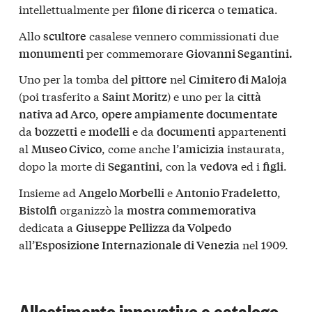
intellettualmente per
o
.
filone di ricerca
tematica
Allo
casalese vennero commissionati due
scultore
per commemorare
monumenti
Giovanni Segantini.
Uno per la tomba del
nel
pittore
Cimitero di Maloja
(poi trasferito a
) e uno per la
Saint Moritz
città
,
nativa ad Arco
opere ampiamente documentate
da
e
e da
appartenenti
bozzetti
modelli
documenti
al
, come anche l’
instaurata,
Museo Civico
amicizia
dopo la morte di
, con la
ed i
.
Segantini
vedova
figli
Insieme ad
e
,
Angelo Morbelli
Antonio Fradeletto
organizzò la
Bistolfi
mostra commemorativa
dedicata a
Giuseppe Pellizza da Volpedo
all’
nel 1909.
Esposizione Internazionale di Venezia
Allestimento innovativo e catalogo