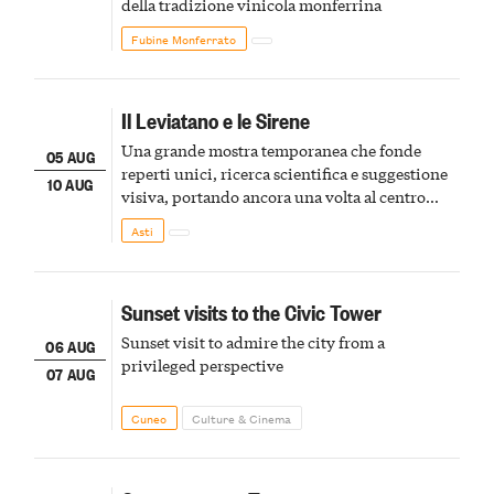
della tradizione vinicola monferrina
Fubine Monferrato
Il Leviatano e le Sirene
Una grande mostra temporanea che fonde
05 AUG
reperti unici, ricerca scientifica e suggestione
10 AUG
visiva, portando ancora una volta al centro
della scena le meraviglie del passato astigiano
Asti
Sunset visits to the Civic Tower
Sunset visit to admire the city from a
06 AUG
privileged perspective
07 AUG
Cuneo
Culture & Cinema