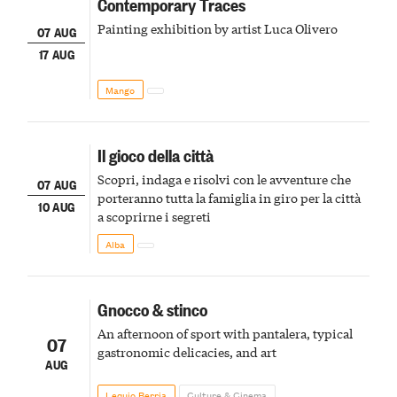
Contemporary Traces
Painting exhibition by artist Luca Olivero
07 AUG
17 AUG
Mango
Il gioco della città
Scopri, indaga e risolvi con le avventure che
07 AUG
porteranno tutta la famiglia in giro per la città
10 AUG
a scoprirne i segreti
Alba
Gnocco & stinco
An afternoon of sport with pantalera, typical
07
gastronomic delicacies, and art
AUG
Lequio Berria
Culture & Cinema