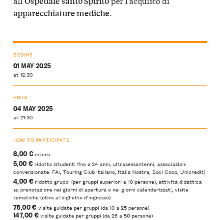
all’
per l’acquisto di
Ospedale santo Spirito
.
apparecchiature mediche
BEGINS
01 MAY 2025
at 12:30
ENDS
04 MAY 2025
at 21:30
HOW TO PARTICIPATE
8,00 €
intero
5,00 €
ridotto (studenti fino a 24 anni, ultrasessantenni, associazioni
convenzionate: FAI, Touring Club Italiano, Italia Nostra, Soci Coop, Unicredit)
4,00 €
ridotto gruppi (per gruppi superiori a 10 persone), attività didattica
su prenotazione nei giorni di apertura o nei giorni calendarizzati, visite
tematiche (oltre al biglietto d’ingresso)
75,00 €
visite guidate per gruppi (da 10 a 25 persone)
147,00 €
visite guidate per gruppi (da 26 a 50 persone)