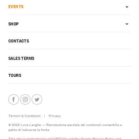
EVENTS
SHOP
CONTACTS
SALES TERMS
TOURS
Termini & Condizioni
|
Privacy
© 2026 Love Langhe — Riproduzione parziale dei contenuti consentita a
patto di indicarne la fonte
This site is protected by reCAPTCHA and the Google
Privacy Policy
and