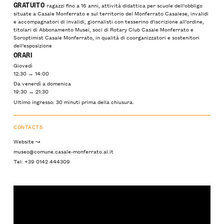
GRATUITO
ragazzi fino a 16 anni, attività didattica per scuole dell'obbligo
situate a Casale Monferrato e sul territorio del Monferrato Casalese, invalidi
e accompagnatori di invalidi, giornalisti con tesserino d'iscrizione all'ordine,
titolari di Abbonamento Musei, soci di Rotary Club Casale Monferrato e
Soroptimist Casale Monferrato, in qualità di coorganizzatori e sostenitori
dell’esposizione
ORARI
Giovedì
12:30 → 14:00
Da venerdì a domenica
19:30 → 21:30
Ultimo ingresso: 30 minuti prima della chiusura.
CONTACTS
Website ↝
museo@comune.casale-monferrato.al.it
Tel: +39 0142 444309