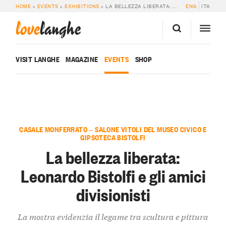
HOME
»
EVENTS
»
EXHIBITIONS
»
LA BELLEZZA LIBERATA: LEONARDO BISTOLFI E GLI AMICI DIVISIONISTI
ENG
ITA
love
langhe
VISIT LANGHE
MAGAZINE
EVENTS
SHOP
CASALE MONFERRATO — SALONE VITOLI DEL MUSEO CIVICO E
GIPSOTECA BISTOLFI
La bellezza liberata:
Leonardo Bistolfi e gli amici
divisionisti
La mostra evidenzia il legame tra scultura e pittura