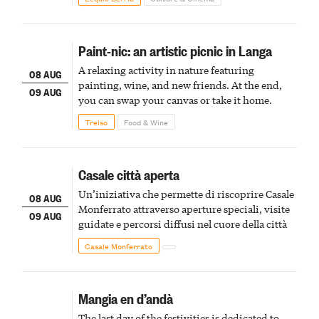
Paint-nic: an artistic picnic in Langa
A relaxing activity in nature featuring
08 AUG
painting, wine, and new friends. At the end,
09 AUG
you can swap your canvas or take it home.
Treiso
Food & Wine
Casale città aperta
Un’iniziativa che permette di riscoprire Casale
08 AUG
Monferrato attraverso aperture speciali, visite
09 AUG
guidate e percorsi diffusi nel cuore della città
Casale Monferrato
Mangia en d’andà
The last day of the festivities is dedicated to