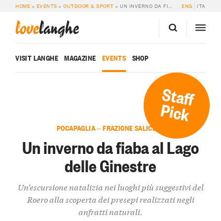
HOME
»
EVENTS
»
OUTDOOR & SPORT
»
UN INVERNO DA FIABA AL LAGO DELLE GINESTRE
ENG
ITA
love
langhe
VISIT LANGHE
MAGAZINE
EVENTS
SHOP
Staff
Pick
POCAPAGLIA — FRAZIONE SALICETO
Un inverno da fiaba al Lago
delle Ginestre
Un’escursione natalizia nei luoghi più suggestivi del
Roero alla scoperta dei presepi realizzati negli
anfratti naturali.