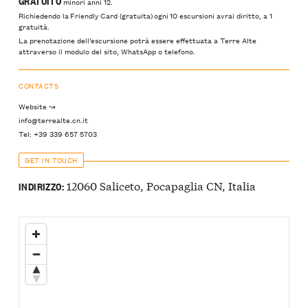
GRATUITO
minori anni 12.
Richiedendo la Friendly Card (gratuita) ogni 10 escursioni avrai diritto, a 1
gratuità.
La prenotazione dell’escursione potrà essere effettuata a Terre Alte
attraverso il modulo del sito, WhatsApp o telefono.
CONTACTS
Website ↝
info@terrealte.cn.it
Tel: +39 339 657 5703
GET IN TOUCH
12060 Saliceto, Pocapaglia CN, Italia
INDIRIZZO: