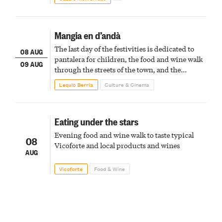
Mangia en d’andà
The last day of the festivities is dedicated to
08 AUG
pantalera for children, the food and wine walk
09 AUG
through the streets of the town, and the
fireworks finale
Lequio Berria
Culture & Cinema
Eating under the stars
Evening food and wine walk to taste typical
08
Vicoforte and local products and wines
AUG
Vicoforte
Food & Wine