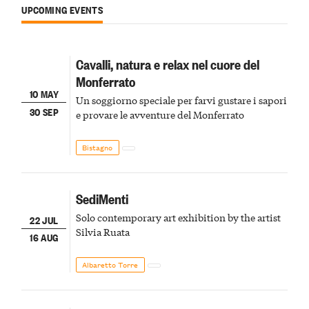
UPCOMING EVENTS
Cavalli, natura e relax nel cuore del
Monferrato
10 MAY
Un soggiorno speciale per farvi gustare i sapori
30 SEP
e provare le avventure del Monferrato
Bistagno
SediMenti
Solo contemporary art exhibition by the artist
22 JUL
Silvia Ruata
16 AUG
Albaretto Torre