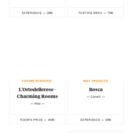
25€
75€
EXPERIENCE —
TASTING MENU —
CHARME RESIDENCE
WINE PRODUCER
L'Ortodellerose -
Bosca
Charming Rooms
— Canelli —
— Alba —
90€
25€
ROOM'S PRICE —
EXPERIENCE —