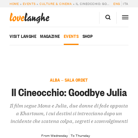
HOME
»
EVENTS
»
CULTURE & CINEMA
»
IL CINEOCCHIO: GOODBYE JULIA
ENG
ITA
love
langhe
VISIT LANGHE
MAGAZINE
EVENTS
SHOP
ALBA — SALA ORDET
Il Cineocchio: Goodbye Julia
Il film segue Mona e Julia, due donne di fede opposta
a Khartoum, i cui destini si intrecciano dopo un
incidente che scatena colpa, segreti e sconvolgimenti
From Wednesday
To Thursday