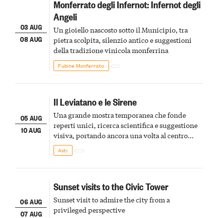
Monferrato degli Infernot: Infernot degli
Angeli
03 AUG
Un gioiello nascosto sotto il Municipio, tra
08 AUG
pietra scolpita, silenzio antico e suggestioni
della tradizione vinicola monferrina
Fubine Monferrato
Il Leviatano e le Sirene
Una grande mostra temporanea che fonde
05 AUG
reperti unici, ricerca scientifica e suggestione
10 AUG
visiva, portando ancora una volta al centro
della scena le meraviglie del passato astigiano
Asti
Sunset visits to the Civic Tower
Sunset visit to admire the city from a
06 AUG
privileged perspective
07 AUG