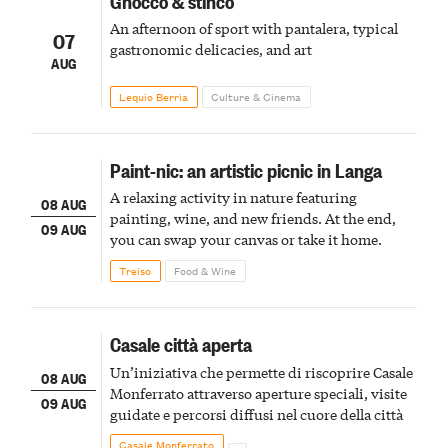
Gnocco & stinco
An afternoon of sport with pantalera, typical
07
gastronomic delicacies, and art
AUG
Lequio Berria
Culture & Cinema
Paint-nic: an artistic picnic in Langa
A relaxing activity in nature featuring
08 AUG
painting, wine, and new friends. At the end,
09 AUG
you can swap your canvas or take it home.
Treiso
Food & Wine
Casale città aperta
Un’iniziativa che permette di riscoprire Casale
08 AUG
Monferrato attraverso aperture speciali, visite
09 AUG
guidate e percorsi diffusi nel cuore della città
Casale Monferrato