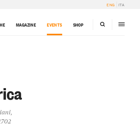
ENG
ITA
GHE
MAGAZINE
EVENTS
SHOP
rica
iani,
 1702