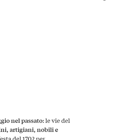
ggio nel passato
: le vie del
ni, artigiani, nobili e
esta del 1702 per