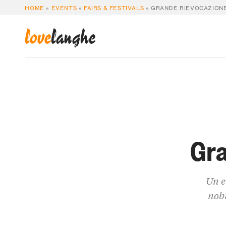
HOME
»
EVENTS
»
FAIRS & FESTIVALS
»
GRANDE RIEVOCAZIONE
love
langhe
Gra
Un e
nobi