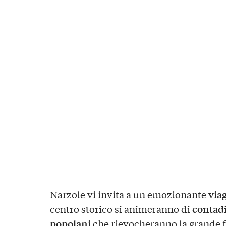
via
Narzole vi invita a un emozionante
contadi
centro storico si animeranno di
popolani
che rievocheranno la grande f