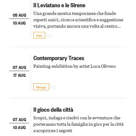
Il Leviatano e le Sirene
Una grande mostra temporanea che fonde
05 AUG
reperti unici, ricerca scientifica e suggestione
10 AUG
visiva, portando ancora una volta al centro
della scena le meraviglie del passato astigiano
Asti
Contemporary Traces
Painting exhibition by artist Luca Olivero
07 AUG
17 AUG
Mango
Il gioco della città
Scopri, indaga e risolvi con le avventure che
07 AUG
porteranno tutta la famiglia in giro per la città
10 AUG
a scoprirne i segreti