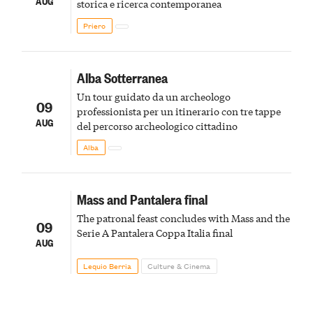
AUG
storica e ricerca contemporanea
Priero
Alba Sotterranea
Un tour guidato da un archeologo
09
professionista per un itinerario con tre tappe
AUG
del percorso archeologico cittadino
Alba
Mass and Pantalera final
The patronal feast concludes with Mass and the
09
Serie A Pantalera Coppa Italia final
AUG
Lequio Berria
Culture & Cinema