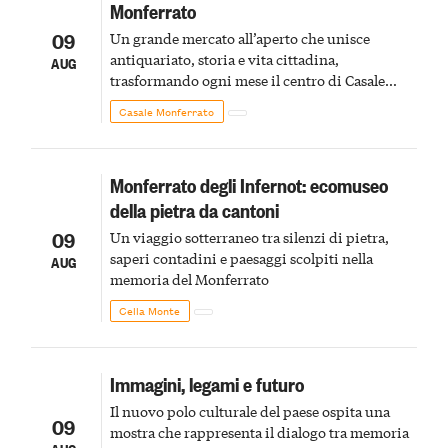
Monferrato
09
Un grande mercato all’aperto che unisce
antiquariato, storia e vita cittadina,
AUG
trasformando ogni mese il centro di Casale
Monferrato in un luogo di scoperta e racconto
Casale Monferrato
Monferrato degli Infernot: ecomuseo
della pietra da cantoni
09
Un viaggio sotterraneo tra silenzi di pietra,
saperi contadini e paesaggi scolpiti nella
AUG
memoria del Monferrato
Cella Monte
Immagini, legami e futuro
Il nuovo polo culturale del paese ospita una
09
mostra che rappresenta il dialogo tra memoria