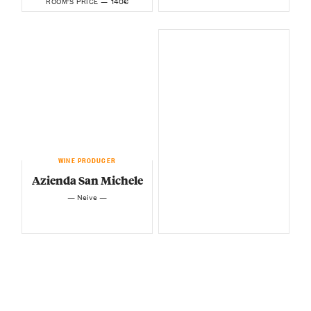
140€
ROOM'S PRICE —
WINE PRODUCER
Azienda San Michele
— Neive —