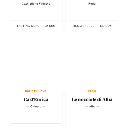
— Castiglione Falletto —
— Roddi —
35.00€
130.00€
TASTING MENU —
ROOM'S PRICE —
HOLIDAY HOME
FARM
Ca d'Enrica
Le nocciole di Alba
— Calosso —
— Alba —