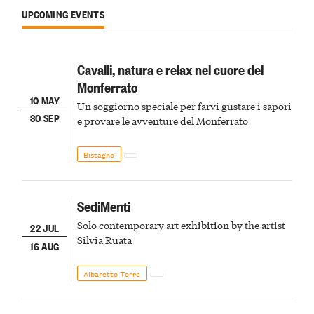
UPCOMING EVENTS
Cavalli, natura e relax nel cuore del
Monferrato
10 MAY
Un soggiorno speciale per farvi gustare i sapori
30 SEP
e provare le avventure del Monferrato
Bistagno
SediMenti
Solo contemporary art exhibition by the artist
22 JUL
Silvia Ruata
16 AUG
Albaretto Torre