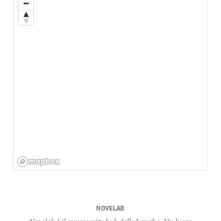
NOVELAB
Novelab è il community hub delle Langhe. Un luogo