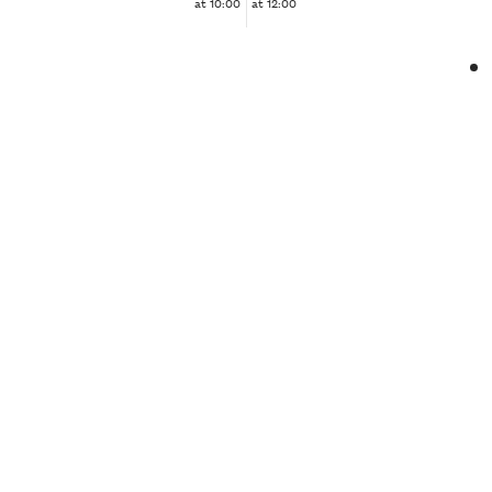
at 10:00
at 12:00
❮
❯