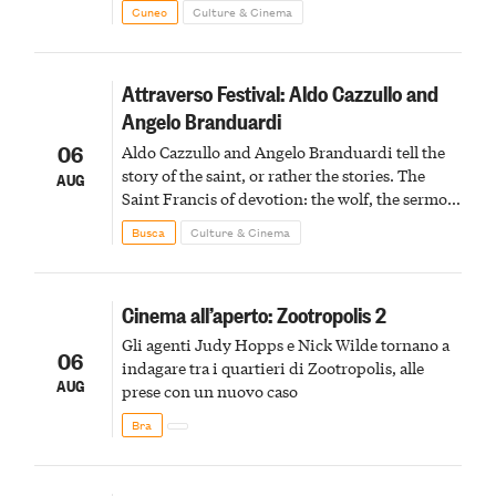
Cuneo
Culture & Cinema
Attraverso Festival: Aldo Cazzullo and
Angelo Branduardi
06
Aldo Cazzullo and Angelo Branduardi tell the
story of the saint, or rather the stories. The
AUG
Saint Francis of devotion: the wolf, the sermon
to the birds, the stigmata
Busca
Culture & Cinema
Cinema all’aperto: Zootropolis 2
Gli agenti Judy Hopps e Nick Wilde tornano a
06
indagare tra i quartieri di Zootropolis, alle
AUG
prese con un nuovo caso
Bra