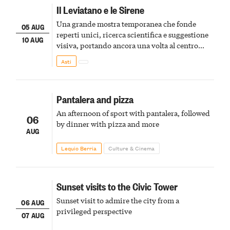
Il Leviatano e le Sirene
Una grande mostra temporanea che fonde
05 AUG
reperti unici, ricerca scientifica e suggestione
10 AUG
visiva, portando ancora una volta al centro
della scena le meraviglie del passato astigiano
Asti
Pantalera and pizza
An afternoon of sport with pantalera, followed
06
by dinner with pizza and more
AUG
Lequio Berria
Culture & Cinema
Sunset visits to the Civic Tower
Sunset visit to admire the city from a
06 AUG
privileged perspective
07 AUG