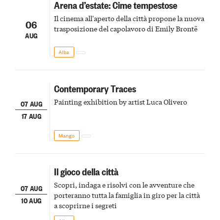
Arena d’estate: Cime tempestose
Il cinema all'aperto della città propone la nuova
06
trasposizione del capolavoro di Emily Brontë
AUG
Alba
Contemporary Traces
Painting exhibition by artist Luca Olivero
07 AUG
17 AUG
Mango
Il gioco della città
Scopri, indaga e risolvi con le avventure che
07 AUG
porteranno tutta la famiglia in giro per la città
10 AUG
a scoprirne i segreti