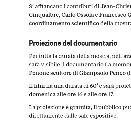
Jean-Christ
Si affiancano i contributi di
Cinqualbre
Carlo Ossola
Francesco G
,
e
coordinamento scientifico
della mostr
Proiezione del documentario
au
Per tutta la durata della mostra, nell’
documentario La memoria
sarà visibile il
Penone scultore
Giampaolo Penco
I
di
(
film
60’
Il
ha una durata di
e sarà proie
domenica
ore 16
ore 17
alle
e alle
.
gratuita,
La proiezione è
il pubblico pu
sale espositive
direttamente dalle
.