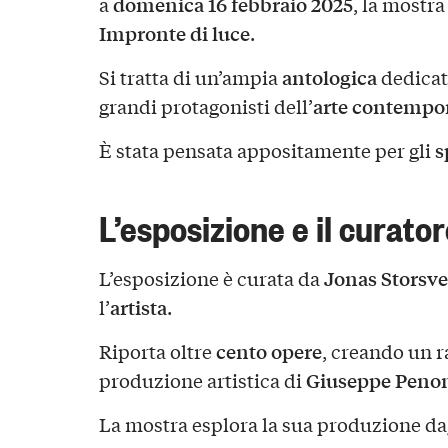
domenica 16 febbraio 2025
a
, la mostr
Impronte di luce
.
antologica
Si tratta di un’ampia
dedicata
arte contempo
grandi protagonisti dell’
s
È stata pensata appositamente per gli
L’esposizione e il curato
Jonas Storsve
L’esposizione è curata da
artista
l’
.
cento opere
Riporta oltre
, creando un r
Giuseppe Peno
produzione artistica di
La mostra esplora la sua produzione da