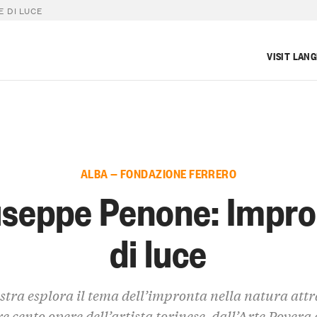
E DI LUCE
VISIT LAN
ALBA — FONDAZIONE FERRERO
useppe Penone: Impro
di luce
tra esplora il tema dell’impronta nella natura att
re cento opere dell’artista torinese, dall’Arte Povera 