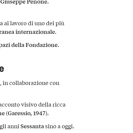
Giuseppe Penone.
a
 al lavoro di uno dei più
ranea internazionale
.
pazi della Fondazione
.
re
, in collaborazione con
acconto visivo della ricca
ne
Garessio, 1947
(
).
Sessanta
gli anni
sino a oggi.