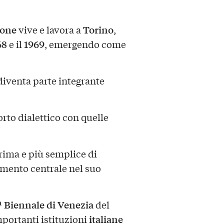
none
Torino
vive e lavora a
,
68
1969
e il
, emergendo come
diventa parte integrante
orto dialettico con quelle
prima e più semplice di
elemento centrale nel suo
ª Biennale di Venezia
del
italiane
portanti istituzioni