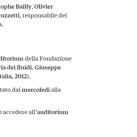
ophe Bailly
Olivier
,
uzzetti
, responsabile del
a.
ditorium
della Fondazione
 dei fluidi. Giuseppe
talia, 2012
).
mercoledì
ttato dal
alla
auditorium
ò accedere all’