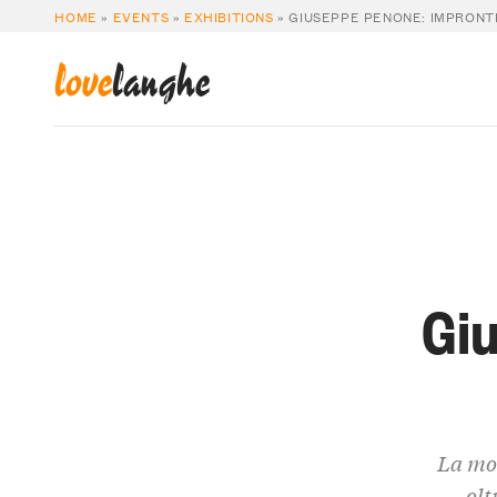
HOME
»
EVENTS
»
EXHIBITIONS
»
GIUSEPPE PENONE: IMPRONT
love
langhe
Gi
La mos
olt