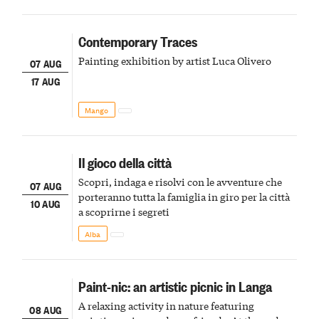
Contemporary Traces
Painting exhibition by artist Luca Olivero
07 AUG
17 AUG
Mango
Il gioco della città
Scopri, indaga e risolvi con le avventure che
07 AUG
porteranno tutta la famiglia in giro per la città
10 AUG
a scoprirne i segreti
Alba
Paint-nic: an artistic picnic in Langa
A relaxing activity in nature featuring
08 AUG