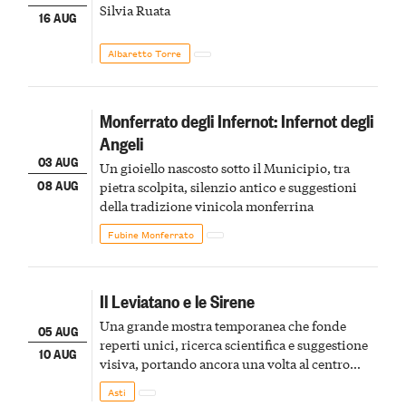
Silvia Ruata
16 AUG
Albaretto Torre
Monferrato degli Infernot: Infernot degli
Angeli
03 AUG
Un gioiello nascosto sotto il Municipio, tra
08 AUG
pietra scolpita, silenzio antico e suggestioni
della tradizione vinicola monferrina
Fubine Monferrato
Il Leviatano e le Sirene
Una grande mostra temporanea che fonde
05 AUG
reperti unici, ricerca scientifica e suggestione
10 AUG
visiva, portando ancora una volta al centro
della scena le meraviglie del passato astigiano
Asti