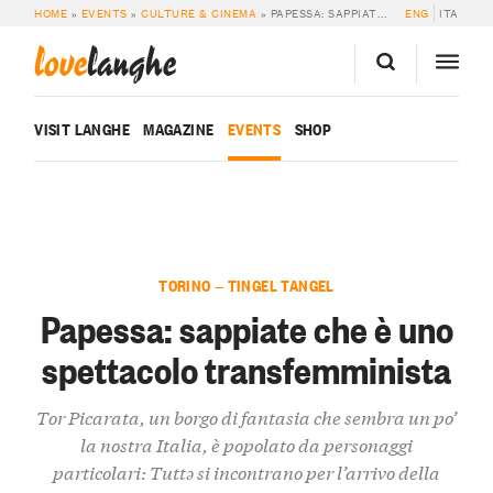
HOME
»
EVENTS
»
CULTURE & CINEMA
»
PAPESSA: SAPPIATE CHE È UNO SPETTACOLO TRANSFEMMINISTA
ENG
ITA
love
langhe
VISIT LANGHE
MAGAZINE
EVENTS
SHOP
TORINO — TINGEL TANGEL
Papessa: sappiate che è uno
spettacolo transfemminista
Tor Picarata, un borgo di fantasia che sembra un po’
la nostra Italia, è popolato da personaggi
particolari: Tuttə si incontrano per l’arrivo della