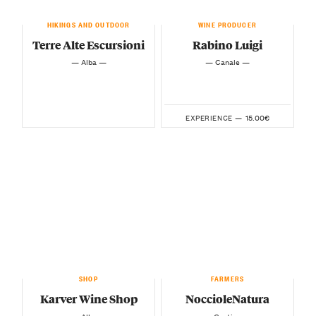
HIKINGS AND OUTDOOR
WINE PRODUCER
Terre Alte Escursioni
Rabino Luigi
— Alba —
— Canale —
15.00€
EXPERIENCE —
SHOP
FARMERS
Karver Wine Shop
NoccioleNatura
— Alba —
— Castino —