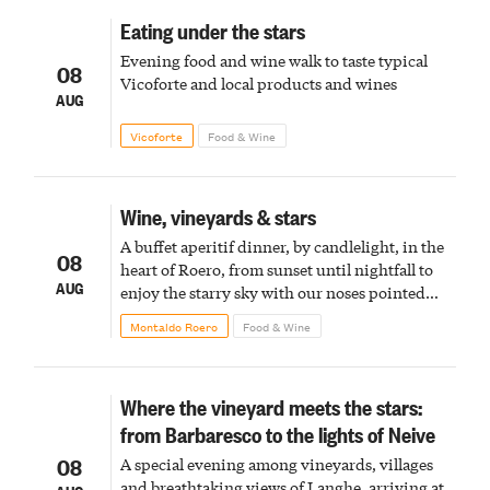
Eating under the stars
Evening food and wine walk to taste typical
08
Vicoforte and local products and wines
AUG
Vicoforte
Food & Wine
Wine, vineyards & stars
A buffet aperitif dinner, by candlelight, in the
08
heart of Roero, from sunset until nightfall to
AUG
enjoy the starry sky with our noses pointed
upward
Montaldo Roero
Food & Wine
Where the vineyard meets the stars:
from Barbaresco to the lights of Neive
08
A special evening among vineyards, villages
and breathtaking views of Langhe, arriving at