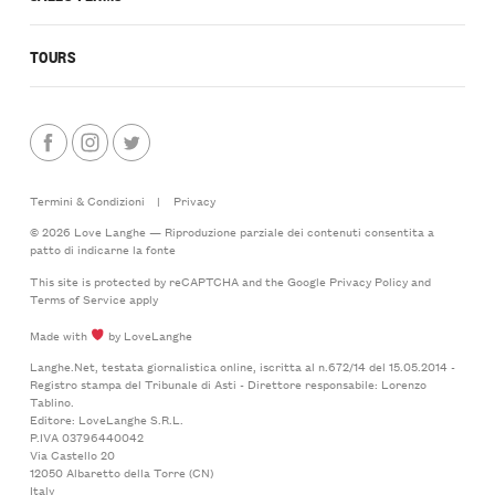
TOURS
Termini & Condizioni
|
Privacy
© 2026 Love Langhe — Riproduzione parziale dei contenuti consentita a
patto di indicarne la fonte
This site is protected by reCAPTCHA and the Google
Privacy Policy
and
Terms of Service
apply
Made with
by LoveLanghe
Langhe.Net, testata giornalistica online, iscritta al n.672/14 del 15.05.2014 -
Registro stampa del Tribunale di Asti - Direttore responsabile: Lorenzo
Tablino.
Editore: LoveLanghe S.R.L.
P.IVA 03796440042
Via Castello 20
12050 Albaretto della Torre (CN)
Italy