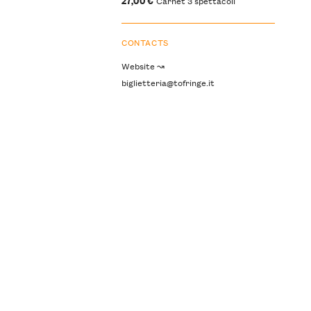
Carnet 3 spettacoli
CONTACTS
Website ↝
biglietteria@tofringe.it