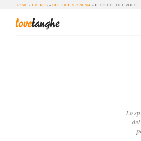
HOME
»
EVENTS
»
CULTURE & CINEMA
»
IL CODICE DEL VOLO
love
langhe
Lo spe
del
p