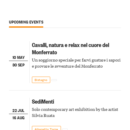
UPCOMING EVENTS
Cavalli, natura e relax nel cuore del
Monferrato
10 MAY
Un soggiorno speciale per farvi gustare i sapori
30 SEP
e provare le avventure del Monferrato
Bistagno
SediMenti
Solo contemporary art exhibition by the artist
22 JUL
Silvia Ruata
16 AUG
Albaretto Torre