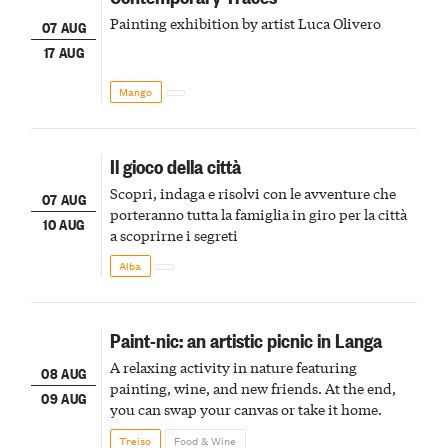
Painting exhibition by artist Luca Olivero
07 AUG
17 AUG
Mango
Il gioco della città
Scopri, indaga e risolvi con le avventure che
07 AUG
porteranno tutta la famiglia in giro per la città
10 AUG
a scoprirne i segreti
Alba
Paint-nic: an artistic picnic in Langa
A relaxing activity in nature featuring
08 AUG
painting, wine, and new friends. At the end,
09 AUG
you can swap your canvas or take it home.
Treiso
Food & Wine