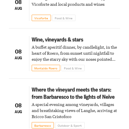
08
Vicoforte and local products and wines
AUG
Vicoforte
Food & Wine
Wine, vineyards & stars
A buffet aperitif dinner, by candlelight, in the
08
heart of Roero, from sunset until nightfall to
AUG
enjoy the starry sky with our noses pointed
upward
Montaldo Roero
Food & Wine
Where the vineyard meets the stars:
from Barbaresco to the lights of Neive
08
A special evening among vineyards, villages
and breathtaking views of Langhe, arriving at
AUG
Bricco San Cristoforo
Barbaresco
Outdoor & Sport