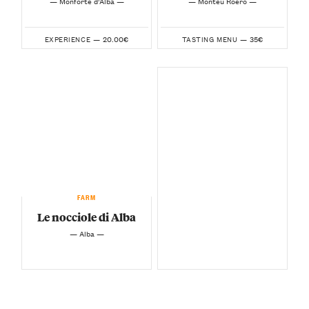
— Monforte d’Alba —
— Monteu Roero —
20.00€
35€
EXPERIENCE —
TASTING MENU —
FARM
Le nocciole di Alba
— Alba —