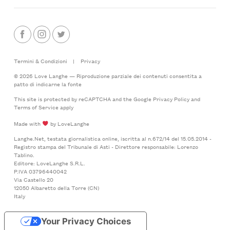
Termini & Condizioni
|
Privacy
© 2026 Love Langhe — Riproduzione parziale dei contenuti consentita a
patto di indicarne la fonte
This site is protected by reCAPTCHA and the Google
Privacy Policy
and
Terms of Service
apply
Made with
by LoveLanghe
Langhe.Net, testata giornalistica online, iscritta al n.672/14 del 15.05.2014 -
Registro stampa del Tribunale di Asti - Direttore responsabile: Lorenzo
Tablino.
Editore: LoveLanghe S.R.L.
P.IVA 03796440042
Via Castello 20
12050 Albaretto della Torre (CN)
Italy
Your Privacy Choices