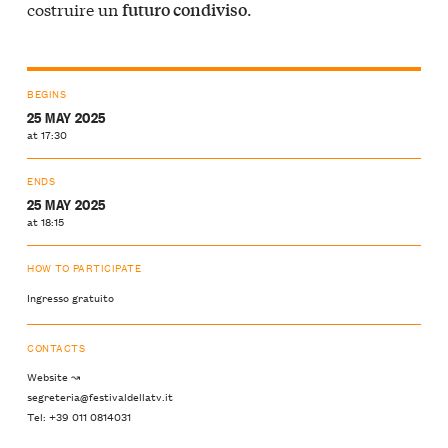
costruire un
.
futuro condiviso
BEGINS
25 MAY 2025
at 17:30
ENDS
25 MAY 2025
at 18:15
HOW TO PARTICIPATE
Ingresso gratuito
CONTACTS
Website ↝
segreteria@festivaldellatv.it
Tel: +39 011 0814031