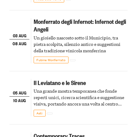
Monferrato degli Infernot: Infernot degli
Angeli
03 AUG
Un gioiello nascosto sotto il Municipio, tra
08 AUG
pietra scolpita, silenzio antico e suggestioni
della tradizione vinicola monferrina
Fubine Monferrato
Il Leviatano e le Sirene
Una grande mostra temporanea che fonde
05 AUG
reperti unici, ricerca scientifica e suggestione
10 AUG
visiva, portando ancora una volta al centro
della scena le meraviglie del passato astigiano
Asti
Contemporary Traces