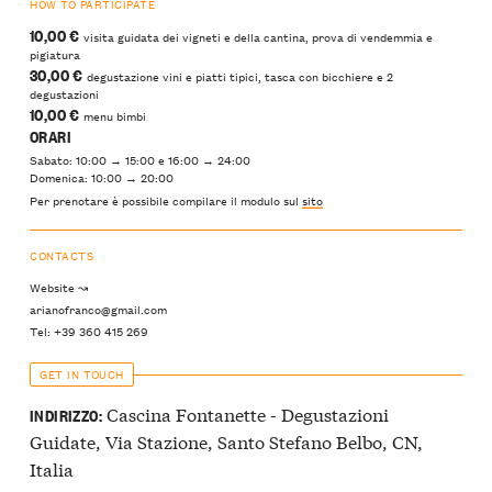
HOW TO PARTICIPATE
10,00 €
visita guidata dei vigneti e della cantina, prova di vendemmia e
pigiatura
30,00 €
degustazione vini e piatti tipici, tasca con bicchiere e 2
degustazioni
10,00 €
menu bimbi
ORARI
Sabato: 10:00 → 15:00 e 16:00 → 24:00
Domenica: 10:00 → 20:00
Per prenotare è possibile compilare il modulo sul
sito
CONTACTS
Website ↝
arianofranco@gmail.com
Tel: +39 360 415 269
GET IN TOUCH
Cascina Fontanette - Degustazioni
INDIRIZZO:
Guidate, Via Stazione, Santo Stefano Belbo, CN,
Italia