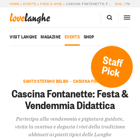
HOME
»
EVENTS
»
FOOD & WINE
»
CASCINA FONTANETTE: FESTA & VENDEMMIA DIDATTICA
ENG
ITA
love
langhe
VISIT LANGHE
MAGAZINE
EVENTS
SHOP
Staff
Pick
SANTO STEFANO BELBO — CASCINA FONTANETTE
Cascina Fontanette: Festa &
Vendemmia Didattica
Partecipa alla vendemmia e pigiatura guidate,
visita la cantina e degusta i vini della tradizione
abbinati ai piatti tipici delle Langhe