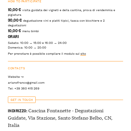
HOW TO PARTICIPATE
10,00 €
visita guidata dei vigneti e della cantina, prova di vendemmia e
pigiatura
30,00 €
degustazione vini e piatti tipici, tasca con bicchiere e 2
degustazioni
10,00 €
menu bimbi
ORARI
Sabato: 10:00 → 15:00 e 16:00 → 24:00
Domenica: 10:00 → 20:00
Per prenotare è possibile compilare il modulo sul
sito
CONTACTS
Website ↝
arianofranco@gmail.com
Tel: +39 360 415 269
GET IN TOUCH
Cascina Fontanette - Degustazioni
INDIRIZZO:
Guidate, Via Stazione, Santo Stefano Belbo, CN,
Italia