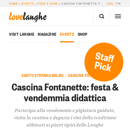
HOME
»
EVENTS
»
FOOD & WINE
»
CASCINA FONTANETTE: FESTA & VENDEMMIA DIDATTICA
ENG
ITA
love
langhe
VISIT LANGHE
MAGAZINE
EVENTS
SHOP
Staff
Pick
SANTO STEFANO BELBO — CASCINA FONTANETTE
Cascina Fontanette: festa &
vendemmia didattica
Partecipa alla vendemmia e pigiatura guidate,
visita la cantina e degusta i vini della tradizione
abbinati ai piatti tipici delle Langhe