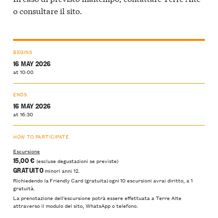
o consultare il sito.
BEGINS
16 MAY 2026
at 10:00
ENDS
16 MAY 2026
at 16:30
HOW TO PARTICIPATE
Escursione
15,00 €
(escluse degustazioni se previste)
GRATUITO
minori anni 12.
Richiedendo la Friendly Card (gratuita) ogni 10 escursioni avrai diritto, a 1
gratuità.
La prenotazione dell’escursione potrà essere effettuata a Terre Alte
attraverso il modulo del sito, WhatsApp o telefono.