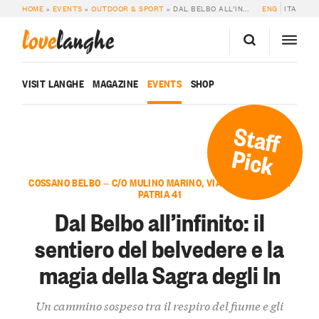
HOME
»
EVENTS
»
OUTDOOR & SPORT
»
DAL BELBO ALL’INFINITO: IL SENTIERO DEL BELVEDERE E LA MAGIA DELLA SAGRA DEGLI IN
ENG
ITA
love
langhe
VISIT LANGHE
MAGAZINE
EVENTS
SHOP
Staff
Pick
COSSANO BELBO — C/O MULINO MARINO, VIA CADUTI PER LA
PATRIA 41
Dal Belbo all’infinito: il
sentiero del belvedere e la
magia della Sagra degli In
Un cammino sospeso tra il respiro del fiume e gli