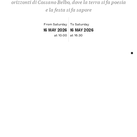
orizzonti di Cossano Belbo, dove la terra si fa poesia
e la festa si fa sapore
From Saturday
To Saturday
16 MAY 2026
16 MAY 2026
at 10:00
at 16:30
❮
❯