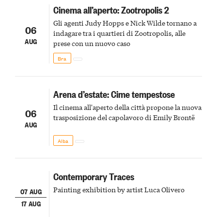
Cinema all’aperto: Zootropolis 2
Gli agenti Judy Hopps e Nick Wilde tornano a
06
indagare tra i quartieri di Zootropolis, alle
AUG
prese con un nuovo caso
Bra
Arena d’estate: Cime tempestose
Il cinema all'aperto della città propone la nuova
06
trasposizione del capolavoro di Emily Brontë
AUG
Alba
Contemporary Traces
Painting exhibition by artist Luca Olivero
07 AUG
17 AUG