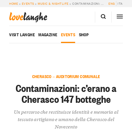
HOME
»
EVENTS
»
MUSIC & NIGHTLIFE
»
CONTAMINAZIONI: C’ERANO A CHERASCO 147 BOTTEGHE
ENG
ITA
love
langhe
VISIT LANGHE
MAGAZINE
EVENTS
SHOP
CHERASCO — AUDITORIUM COMUNALE
Contaminazioni: c’erano a
Cherasco 147 botteghe
Un percorso che restituisce identità e memoria al
tessuto artigiano e umano della Cherasco del
Novecento