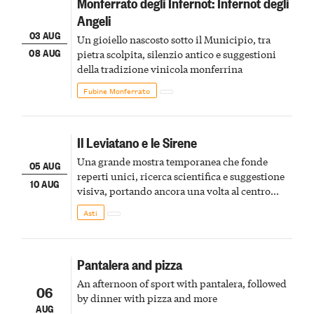
Monferrato degli Infernot: Infernot degli
Angeli
03 AUG
Un gioiello nascosto sotto il Municipio, tra
08 AUG
pietra scolpita, silenzio antico e suggestioni
della tradizione vinicola monferrina
Fubine Monferrato
Il Leviatano e le Sirene
Una grande mostra temporanea che fonde
05 AUG
reperti unici, ricerca scientifica e suggestione
10 AUG
visiva, portando ancora una volta al centro
della scena le meraviglie del passato astigiano
Asti
Pantalera and pizza
An afternoon of sport with pantalera, followed
06
by dinner with pizza and more
AUG