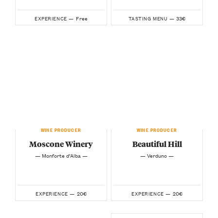
Free
33€
EXPERIENCE —
TASTING MENU —
WINE PRODUCER
WINE PRODUCER
Moscone Winery
Beautiful Hill
— Monforte d’Alba —
— Verduno —
20€
20€
EXPERIENCE —
EXPERIENCE —