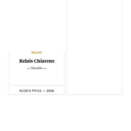
RELAIS
Relais Chiarene
— Novello —
250€
ROOM'S PRICE —