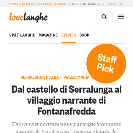
HOME
»
EVENTS
»
OUTDOOR & SPORT
»
DAL CASTELLO DI SERRALUNGA AL VILLAGGIO NARRANTE DI FONTANAFREDDA
ENG
ITA
love
langhe
VISIT LANGHE
MAGAZINE
EVENTS
SHOP
Staff
Pick
SERRALUNGA D’ALBA — PIAZZA MARIA CAPELLANO
Dal castello di Serralunga al
villaggio narrante di
Fontanafredda
Un'escursione attraverso un paesaggio incantato e
incantevole tra silenziosi e romantici boschi che