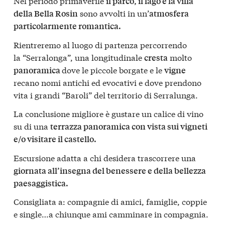
Nel periodo primaverile
il parco, il lago e la villa
sono avvolti in un’
della Bella Rosin
atmosfera
particolarmente romantica.
Rientreremo al luogo di partenza percorrendo
la “Serralonga”, una longitudinale
molto
cresta
dove le piccole borgate e le
panoramica
vigne
recano nomi antichi ed evocativi e dove prendono
vita i grandi “Baroli” del territorio di Serralunga.
La conclusione migliore è gustare un calice di vino
su di una
terrazza panoramica con vista sui vigneti
e/o visitare il castello.
Escursione adatta a chi desidera trascorrere una
giornata all’insegna del benessere e della bellezza
paesaggistica.
Consigliata a: compagnie di amici, famiglie, coppie
e single…a chiunque ami camminare in compagnia.