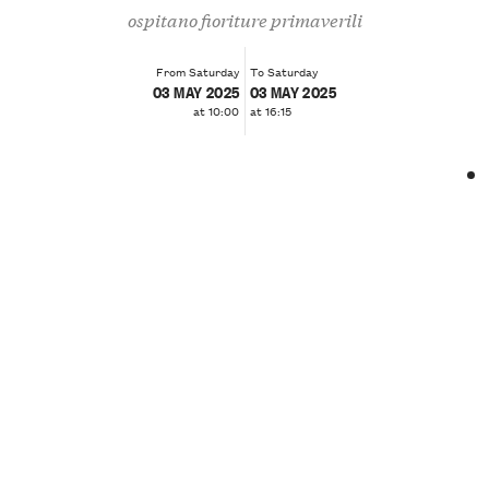
ospitano fioriture primaverili
From Saturday
To Saturday
03 MAY 2025
03 MAY 2025
at 10:00
at 16:15
❮
❯