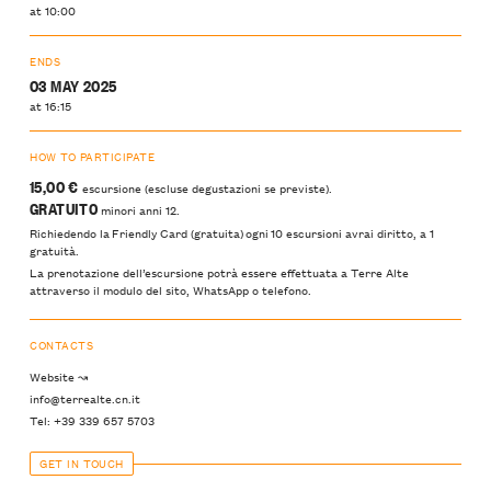
at 10:00
ENDS
03 MAY 2025
at 16:15
HOW TO PARTICIPATE
15,00 €
escursione (escluse degustazioni se previste).
GRATUITO
minori anni 12.
Richiedendo la Friendly Card (gratuita) ogni 10 escursioni avrai diritto, a 1
gratuità.
La prenotazione dell’escursione potrà essere effettuata a Terre Alte
attraverso il modulo del sito, WhatsApp o telefono.
CONTACTS
Website ↝
info@terrealte.cn.it
Tel: +39 339 657 5703
GET IN TOUCH