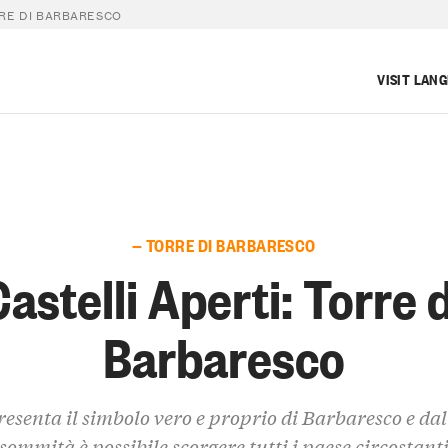
RRE DI BARBARESCO
VISIT LAN
— TORRE DI BARBARESCO
Castelli Aperti: Torre d
Barbaresco
esenta il simbolo vero e proprio di Barbaresco e dal
sommità è possibile scorgere tutti i paese circostant