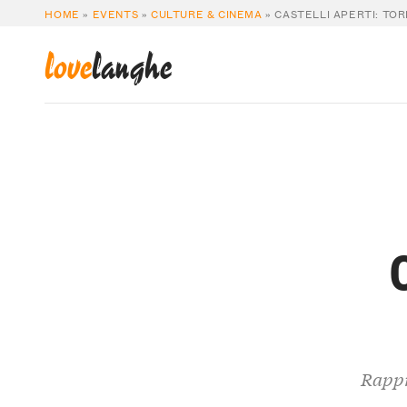
HOME
»
EVENTS
»
CULTURE & CINEMA
»
CASTELLI APERTI: TO
love
langhe
Rappr