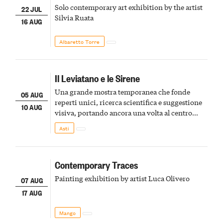
Solo contemporary art exhibition by the artist
22 JUL
Silvia Ruata
16 AUG
Albaretto Torre
Il Leviatano e le Sirene
Una grande mostra temporanea che fonde
05 AUG
reperti unici, ricerca scientifica e suggestione
10 AUG
visiva, portando ancora una volta al centro
della scena le meraviglie del passato astigiano
Asti
Contemporary Traces
Painting exhibition by artist Luca Olivero
07 AUG
17 AUG
Mango