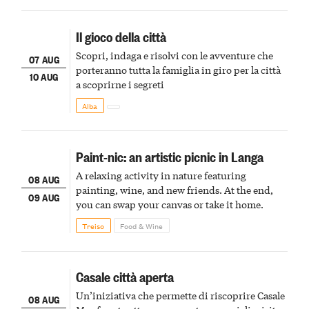
Il gioco della città
Scopri, indaga e risolvi con le avventure che
07 AUG
porteranno tutta la famiglia in giro per la città
10 AUG
a scoprirne i segreti
Alba
Paint-nic: an artistic picnic in Langa
A relaxing activity in nature featuring
08 AUG
painting, wine, and new friends. At the end,
09 AUG
you can swap your canvas or take it home.
Treiso
Food & Wine
Casale città aperta
Un’iniziativa che permette di riscoprire Casale
08 AUG