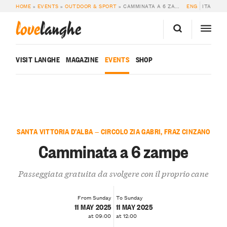
HOME
»
EVENTS
»
OUTDOOR & SPORT
»
CAMMINATA A 6 ZAMPE
ENG
ITA
love
langhe
VISIT LANGHE
MAGAZINE
EVENTS
SHOP
SANTA VITTORIA D’ALBA — CIRCOLO ZIA GABRI, FRAZ CINZANO
Camminata a 6 zampe
Passeggiata gratuita da svolgere con il proprio cane
From Sunday
To Sunday
11 MAY 2025
11 MAY 2025
at 09:00
at 12:00