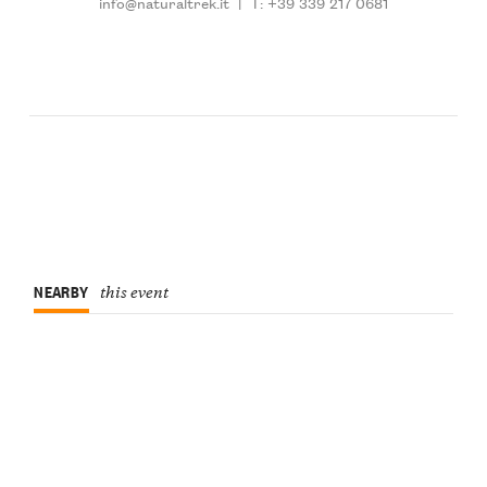
info@naturaltrek.it
|
T: +39 339 217 0681
NEARBY
this event