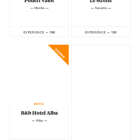
Poderi Vaiot
Le Strette
— Montà —
— Novello —
15€
12€
EXPERIENCE —
EXPERIENCE —
COUPON
HOTEL
B&b Hotel Alba
— Alba —