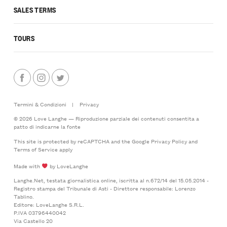
SALES TERMS
TOURS
Termini & Condizioni
|
Privacy
© 2026 Love Langhe — Riproduzione parziale dei contenuti consentita a
patto di indicarne la fonte
This site is protected by reCAPTCHA and the Google
Privacy Policy
and
Terms of Service
apply
Made with
by LoveLanghe
Langhe.Net, testata giornalistica online, iscritta al n.672/14 del 15.05.2014 -
Registro stampa del Tribunale di Asti - Direttore responsabile: Lorenzo
Tablino.
Editore: LoveLanghe S.R.L.
P.IVA 03796440042
Via Castello 20