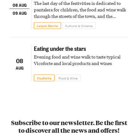
The last day of the festivities is dedicated to
08 AUG
pantalera for children, the food and wine walk
09 AUG
through the streets of the town, and the
fireworks finale
Lequio Berria
Culture & Cinema
Eating under the stars
Evening food and wine walk to taste typical
08
Vicoforte and local products and wines
AUG
Vicoforte
Food & Wine
Subscribe to our newsletter. Be the first
to discover all the news and offers!