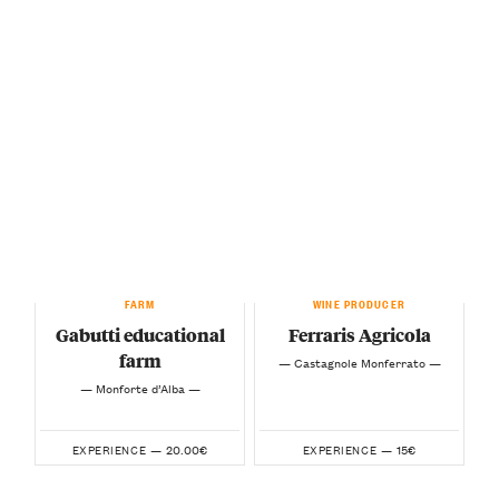
FARM
WINE PRODUCER
Gabutti educational
Ferraris Agricola
farm
— Castagnole Monferrato —
— Monforte d’Alba —
20.00€
15€
EXPERIENCE —
EXPERIENCE —