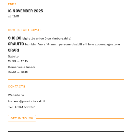
ENDS
16 NOVEMBER 2025
at 12:15
HOW TO PARTICIPATE
€ 10,00
biglietto unico (non rimborsabile)
GRAUITO
bambini fino a 14 anni, persone disabili e il loro accompagnatore
ORARI
Sabato
15:00 → 17:15
Domenica e lunedì
10:30 → 12:15
CONTACTS
Website ↝
turismo@provincia.asti.it
Tel: +0141 530357
GET IN TOUCH