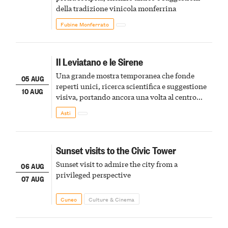
della tradizione vinicola monferrina
Fubine Monferrato
Il Leviatano e le Sirene
Una grande mostra temporanea che fonde
05 AUG
reperti unici, ricerca scientifica e suggestione
10 AUG
visiva, portando ancora una volta al centro
della scena le meraviglie del passato astigiano
Asti
Sunset visits to the Civic Tower
Sunset visit to admire the city from a
06 AUG
privileged perspective
07 AUG
Cuneo
Culture & Cinema