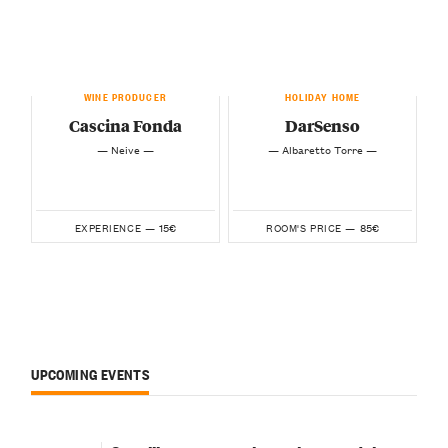
WINE PRODUCER
HOLIDAY HOME
Cascina Fonda
DarSenso
— Neive —
— Albaretto Torre —
15€
85€
EXPERIENCE —
ROOM'S PRICE —
UPCOMING EVENTS