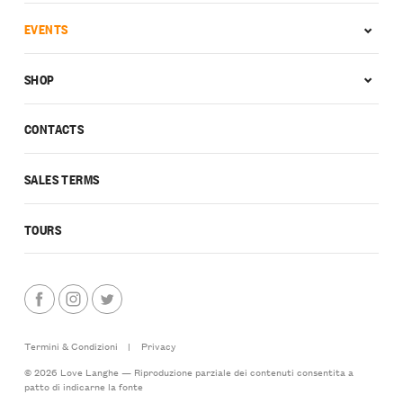
EVENTS
SHOP
CONTACTS
SALES TERMS
TOURS
Termini & Condizioni
|
Privacy
© 2026 Love Langhe — Riproduzione parziale dei contenuti consentita a
patto di indicarne la fonte