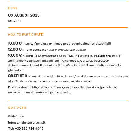
ENDS
09 AUGUST 2025
at 17:00
HOW TO PARTICIPATE
13,00 €
,
Intero
fino a esaurimento posti eventualmente disponibili
12,00 €
Intero scontato (
con prenotazione valida
)
10,00 €
ridotto (
con prenotazione valida
): riservato a: ragazzi tra 10 e 17
anni, accompagnatori disabili, soci Ambiente & Cultura, possessori
Abbonamento Musei Piemonte e Valle d’Aosta, soci Banca d’Alba, docenti e
giornalisti.
GRATUITO
riservato a: under 10 e disabili/invalidi con percentuale superiore
al 75%, da documentare tramite idonea certificazione.
Prenotazioni obbligatorie con il maggior preavviso possibile (per via del
numero minimo/massimo di partecipanti).
CONTACTS
Website ↝
Info@ambientecultura.it
Tel: +39 339 734 9949