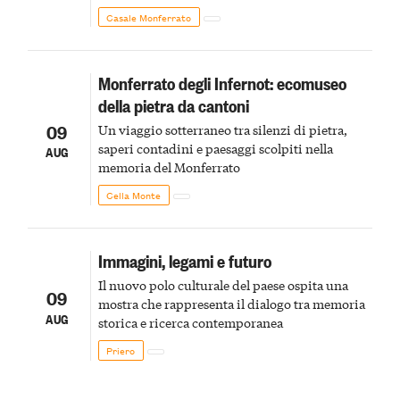
Monferrato in un luogo di scoperta e racconto
Casale Monferrato
Monferrato degli Infernot: ecomuseo
della pietra da cantoni
09
Un viaggio sotterraneo tra silenzi di pietra,
saperi contadini e paesaggi scolpiti nella
AUG
memoria del Monferrato
Cella Monte
Immagini, legami e futuro
Il nuovo polo culturale del paese ospita una
09
mostra che rappresenta il dialogo tra memoria
AUG
storica e ricerca contemporanea
Priero