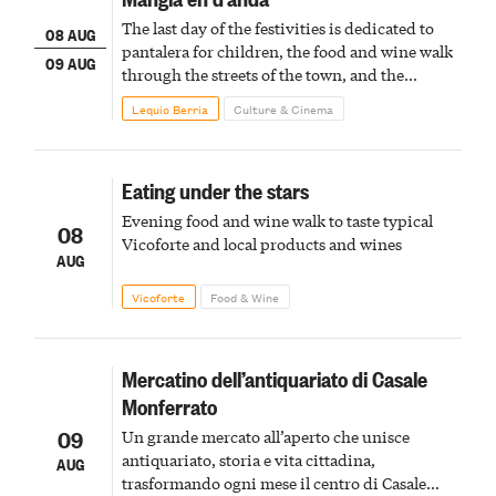
The last day of the festivities is dedicated to
08 AUG
pantalera for children, the food and wine walk
09 AUG
through the streets of the town, and the
fireworks finale
Lequio Berria
Culture & Cinema
Eating under the stars
Evening food and wine walk to taste typical
08
Vicoforte and local products and wines
AUG
Vicoforte
Food & Wine
Mercatino dell’antiquariato di Casale
Monferrato
09
Un grande mercato all’aperto che unisce
antiquariato, storia e vita cittadina,
AUG
trasformando ogni mese il centro di Casale