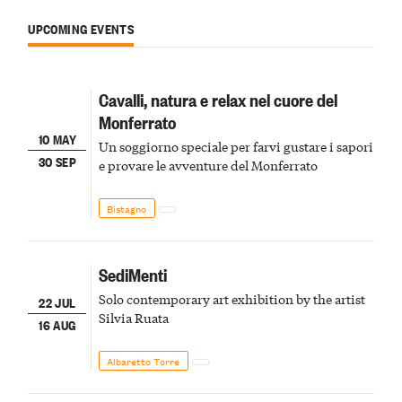
UPCOMING EVENTS
Cavalli, natura e relax nel cuore del
Monferrato
10 MAY
Un soggiorno speciale per farvi gustare i sapori
30 SEP
e provare le avventure del Monferrato
Bistagno
SediMenti
Solo contemporary art exhibition by the artist
22 JUL
Silvia Ruata
16 AUG
Albaretto Torre