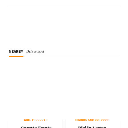
NEARBY
this event
WINE PRODUCER
HIKINGS AND OUTDOOR
Garetto Estate
Bici in Langa