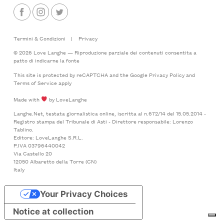
Termini & Condizioni
|
Privacy
© 2026 Love Langhe — Riproduzione parziale dei contenuti consentita a
patto di indicarne la fonte
This site is protected by reCAPTCHA and the Google
Privacy Policy
and
Terms of Service
apply
Made with
by LoveLanghe
Langhe.Net, testata giornalistica online, iscritta al n.672/14 del 15.05.2014 -
Registro stampa del Tribunale di Asti - Direttore responsabile: Lorenzo
Tablino.
Editore: LoveLanghe S.R.L.
P.IVA 03796440042
Via Castello 20
12050 Albaretto della Torre (CN)
Italy
Your Privacy Choices
Notice at collection