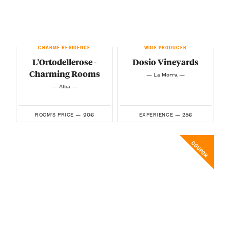
CHARME RESIDENCE
WINE PRODUCER
L'Ortodellerose -
Dosio Vineyards
Charming Rooms
— La Morra —
— Alba —
90€
25€
ROOM'S PRICE —
EXPERIENCE —
COUPON