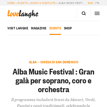
HOME
»
EVENTS
»
MUSIC & NIGHTLIFE
»
ALBA MUSIC FESTIVAL : GRAN GALÀ PER SOPRANO, CORO E ORCHESTRA
ENG
ITA
love
langhe
VISIT LANGHE
MAGAZINE
EVENTS
SHOP
ALBA — CHIESA DI SAN DOMENICO
Alba Music Festival : Gran
galà per soprano, coro e
orchestra
Il programma includerà brani da Mozart, Verdi,
Puccini e canti tradizionali, celebrando la