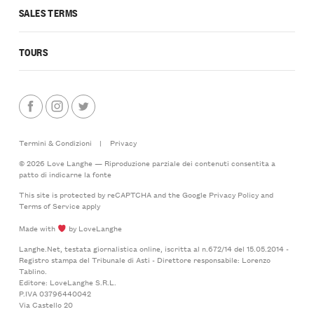
SALES TERMS
TOURS
Termini & Condizioni
|
Privacy
© 2026 Love Langhe — Riproduzione parziale dei contenuti consentita a
patto di indicarne la fonte
This site is protected by reCAPTCHA and the Google
Privacy Policy
and
Terms of Service
apply
Made with
by LoveLanghe
Langhe.Net, testata giornalistica online, iscritta al n.672/14 del 15.05.2014 -
Registro stampa del Tribunale di Asti - Direttore responsabile: Lorenzo
Tablino.
Editore: LoveLanghe S.R.L.
P.IVA 03796440042
Via Castello 20