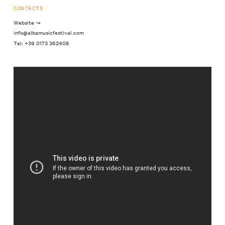
CONTACTS
Website ↝
info@albamusicfestival.com
Tel: +39 0173 362408