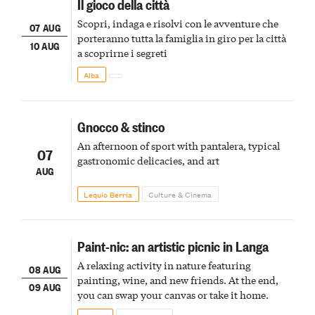
Il gioco della città
Scopri, indaga e risolvi con le avventure che
07 AUG
porteranno tutta la famiglia in giro per la città
10 AUG
a scoprirne i segreti
Alba
Gnocco & stinco
An afternoon of sport with pantalera, typical
07
gastronomic delicacies, and art
AUG
Lequio Berria
Culture & Cinema
Paint-nic: an artistic picnic in Langa
A relaxing activity in nature featuring
08 AUG
painting, wine, and new friends. At the end,
09 AUG
you can swap your canvas or take it home.