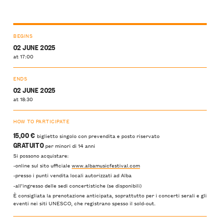
BEGINS
02 JUNE 2025
at 17:00
ENDS
02 JUNE 2025
at 18:30
HOW TO PARTICIPATE
15,00 €
biglietto singolo con prevendita e posto riservato
GRATUITO
per minori di 14 anni
Si possono acquistare:
-online sul sito ufficiale
www.albamusicfestival.com
-presso i punti vendita locali autorizzati ad Alba
-all’ingresso delle sedi concertistiche (se disponibili)
È consigliata la prenotazione anticipata, soprattutto per i concerti serali e gli
eventi nei siti UNESCO, che registrano spesso il sold-out.