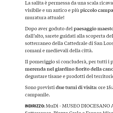
La salita è permessa da una scala ricava
piccolo campa
visibile e un antico e più
muratura attuale!
paesaggio maest
Dopo aver goduto del
dall’alto, sarete guidati alla scoperta de
sotterraneo della Cattedrale di San Lore
romani e medievali della città.
Il pomeriggio si concluderà, per tutti i
merenda nel giardino fiorito della can
degustare tisane e prodotti del territori
due turni di visita
Sono previsti
: ore 15
campanile.
MuDi - MUSEO DIOCESANO AL
INDIRIZZO:
Sotterranea, Piazza Carlo e Franco Mirog