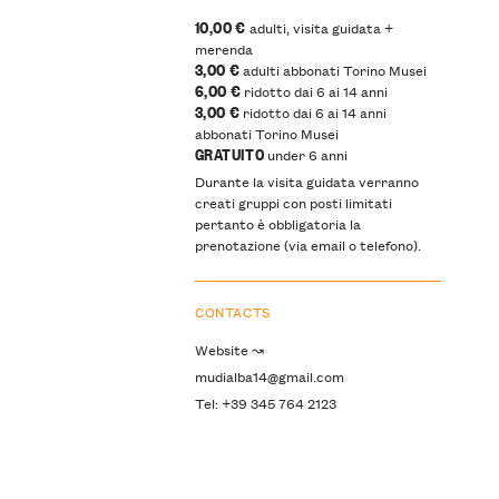
10,00 €
adulti, visita guidata +
merenda
3,00 €
adulti abbonati Torino Musei
6,00 €
ridotto dai 6 ai 14 anni
3,00 €
ridotto dai 6 ai 14 anni
abbonati Torino Musei
GRATUITO
under 6 anni
Durante la visita guidata verranno
creati gruppi con posti limitati
pertanto è obbligatoria la
prenotazione (via email o telefono).
CONTACTS
Website ↝
mudialba14@gmail.com
Tel: +39 345 764 2123