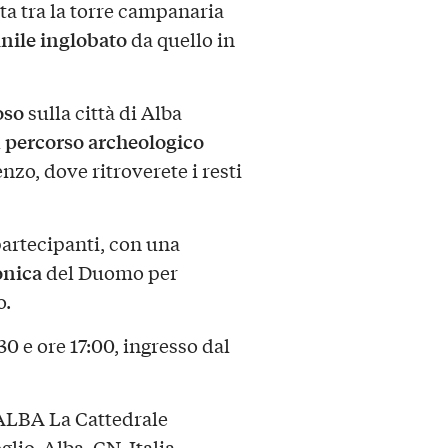
ta tra la torre campanaria
nile inglobato
da quello in
oso
sulla città di Alba
percorso archeologico
l
nzo, dove ritroverete i resti
 partecipanti, con una
onica
del Duomo per
o.
:30 e ore 17:00, ingresso dal
BA La Cattedrale
lio, Alba, CN, Italia