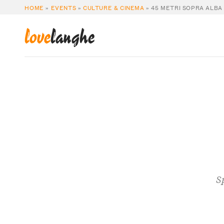
HOME
»
EVENTS
»
CULTURE & CINEMA
»
45 METRI SOPRA ALBA
love
langhe
S