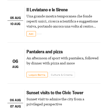
Il Leviatano e le Sirene
Una grande mostra temporanea che fonde
05 AUG
reperti unici, ricerca scientifica e suggestione
10 AUG
visiva, portando ancora una volta al centro
della scena le meraviglie del passato astigiano
Asti
Pantalera and pizza
An afternoon of sport with pantalera, followed
06
by dinner with pizza and more
AUG
Lequio Berria
Culture & Cinema
Sunset visits to the Civic Tower
Sunset visit to admire the city from a
06 AUG
privileged perspective
07 AUG