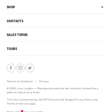
SHOP
CONTACTS
SALES TERMS
TOURS
Termini & Condizioni
|
Privacy
© 2026 Love Langhe — Riproduzione parziale dei contenuti consentita a
patto di indicarne la fonte
This site is protected by reCAPTCHA and the Google
Privacy Policy
and
Terms of Service
apply
Made with
by LoveLanghe