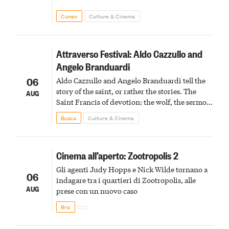
Cuneo
Culture & Cinema
Attraverso Festival: Aldo Cazzullo and
Angelo Branduardi
06
Aldo Cazzullo and Angelo Branduardi tell the
story of the saint, or rather the stories. The
AUG
Saint Francis of devotion: the wolf, the sermon
to the birds, the stigmata
Busca
Culture & Cinema
Cinema all’aperto: Zootropolis 2
Gli agenti Judy Hopps e Nick Wilde tornano a
06
indagare tra i quartieri di Zootropolis, alle
AUG
prese con un nuovo caso
Bra