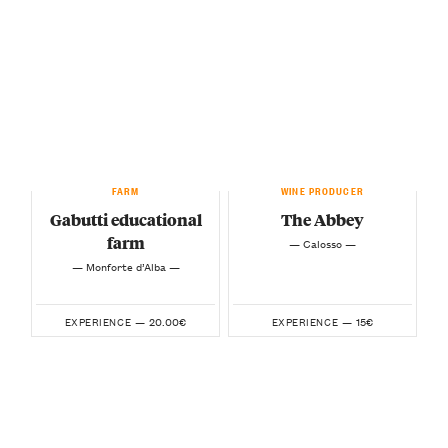
FARM
WINE PRODUCER
Gabutti educational
The Abbey
farm
— Calosso —
— Monforte d’Alba —
20.00€
15€
EXPERIENCE —
EXPERIENCE —