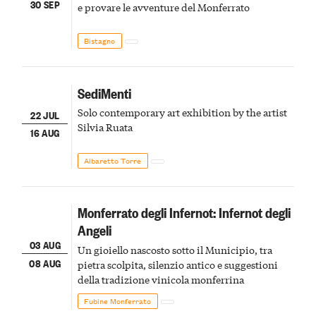
30 SEP
e provare le avventure del Monferrato
Bistagno
SediMenti
Solo contemporary art exhibition by the artist
22 JUL
Silvia Ruata
16 AUG
Albaretto Torre
Monferrato degli Infernot: Infernot degli
Angeli
03 AUG
Un gioiello nascosto sotto il Municipio, tra
08 AUG
pietra scolpita, silenzio antico e suggestioni
della tradizione vinicola monferrina
Fubine Monferrato