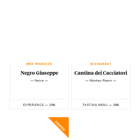
WINE PRODUCER
RESTAURANT
Negro Giuseppe
Cantina dei Cacciatori
— Neive —
— Monteu Roero —
25€
38€
EXPERIENCE —
TASTING MENU —
COUPON