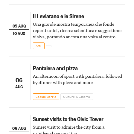
Il Leviatano e le Sirene
Una grande mostra temporanea che fonde
05 AUG
reperti unici, ricerca scientifica e suggestione
10 AUG
visiva, portando ancora una volta al centro
della scena le meraviglie del passato astigiano
Asti
Pantalera and pizza
An afternoon of sport with pantalera, followed
06
by dinner with pizza and more
AUG
Lequio Berria
Culture & Cinema
Sunset visits to the Civic Tower
Sunset visit to admire the city from a
06 AUG
privileged perspective