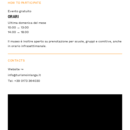
HOW TO PARTICIPATE
Evento gratuito
ORARI
Ultima domenica del mese
10:00 → 13:00
14:00 → 18:00
Il museo è inoltre aperto su prenotazione per scuole, gruppi e comitive, anche
in orario infrasettimanale.
CONTACTS
Website ↝
info@turismoinlanga.it
Tel: +39 0173 364030