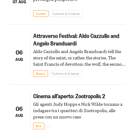
07 AUG
Cuneo
Culture & Cinema
Attraverso Festival: Aldo Cazzullo and
Angelo Branduardi
06
Aldo Cazzullo and Angelo Branduardi tell the
story of the saint, or rather the stories. The
AUG
Saint Francis of devotion: the wolf, the sermon
to the birds, the stigmata
Busca
Culture & Cinema
Cinema all’aperto: Zootropolis 2
Gli agenti Judy Hopps e Nick Wilde tornano a
06
indagare tra i quartieri di Zootropolis, alle
AUG
prese con un nuovo caso
Bra