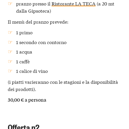
pranzo presso il
Ristorante LA TECA
(a 20 mt
dalla Gipsoteca)
Il menù del pranzo prevede:
1 primo
1 secondo con contorno
1 acqua
1 caffè
1 calice di vino
(i piatti varieranno con le stagioni e la disponibilità
dei prodotti).
30,00 € a persona
Offerta n2