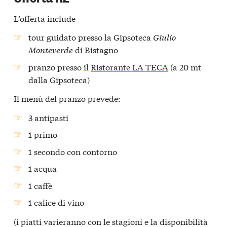
L’offerta include
tour guidato presso la Gipsoteca
Giulio
Monteverde
di Bistagno
pranzo presso il
Ristorante LA TECA
(a 20 mt
dalla Gipsoteca)
Il menù del pranzo prevede:
3 antipasti
1 primo
1 secondo con contorno
1 acqua
1 caffè
1 calice di vino
(i piatti varieranno con le stagioni e la disponibilità