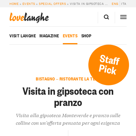
HOME
»
EVENTS
»
SPECIAL OFFERS
»
VISITA IN GIPSOTECA CON PRANZO
ENG
ITA
love
langhe
VISIT LANGHE
MAGAZINE
EVENTS
SHOP
Staff
Pick
BISTAGNO — RISTORANTE LA TECA
Visita in gipsoteca con
pranzo
Visita alla gipsoteca Monteverde e pranzo sulle
colline con un'offerta pensata per ogni esigenza