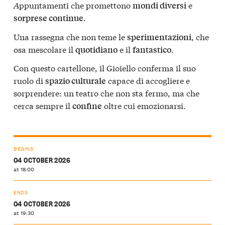
A
ppuntamenti che promettono
e
mondi diversi
.
sorprese continue
Una rassegna che non teme le
, che
sperimentazioni
osa mescolare il
e il
.
quotidiano
fantastico
Con questo cartellone, il Gioiello conferma il suo
ruolo di
capace di accogliere e
spazio culturale
sorprendere: un teatro che non sta fermo, ma che
cerca sempre il
oltre cui emozionarsi.
confine
BEGINS
04 OCTOBER 2026
at 18:00
ENDS
04 OCTOBER 2026
at 19:30