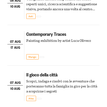
05 AUG
reperti unici, ricerca scientifica e suggestione
10 AUG
visiva, portando ancora una volta al centro
della scena le meraviglie del passato astigiano
Asti
Contemporary Traces
Painting exhibition by artist Luca Olivero
07 AUG
17 AUG
Mango
Il gioco della città
Scopri, indaga e risolvi con le avventure che
07 AUG
porteranno tutta la famiglia in giro per la città
10 AUG
a scoprirne i segreti
Alba