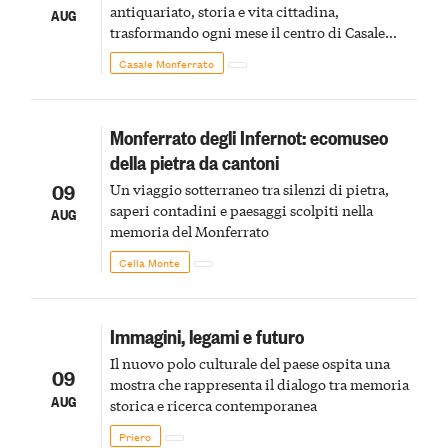
antiquariato, storia e vita cittadina,
AUG
trasformando ogni mese il centro di Casale
Monferrato in un luogo di scoperta e racconto
Casale Monferrato
Monferrato degli Infernot: ecomuseo
della pietra da cantoni
09
Un viaggio sotterraneo tra silenzi di pietra,
saperi contadini e paesaggi scolpiti nella
AUG
memoria del Monferrato
Cella Monte
Immagini, legami e futuro
Il nuovo polo culturale del paese ospita una
09
mostra che rappresenta il dialogo tra memoria
AUG
storica e ricerca contemporanea
Priero