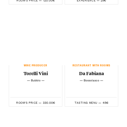
120.00€
25€
ROOM'S PRICE —
EXPERIENCE —
WINE PRODUCER
RESTAURANT WITH ROOMS
Torelli Vini
Da Fabiana
— Bubbio —
— Bossolasco —
330.00€
45€
ROOM'S PRICE —
TASTING MENU —