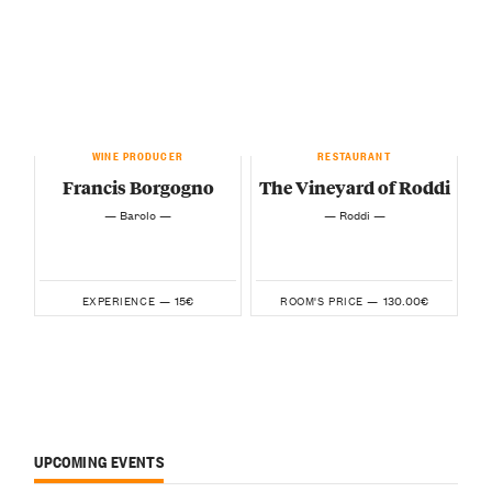
WINE PRODUCER
RESTAURANT
Francis Borgogno
The Vineyard of Roddi
— Barolo —
— Roddi —
15€
130.00€
EXPERIENCE —
ROOM'S PRICE —
UPCOMING EVENTS