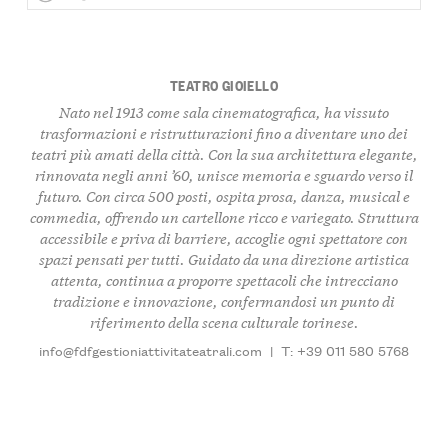
TEATRO GIOIELLO
Nato nel 1913 come sala cinematografica, ha vissuto
trasformazioni e ristrutturazioni fino a diventare uno dei
teatri più amati della città. Con la sua architettura elegante,
rinnovata negli anni ’60, unisce memoria e sguardo verso il
futuro. Con circa 500 posti, ospita
prosa
,
danza
,
musical
e
commedia
, offrendo un cartellone ricco e variegato. Struttura
accessibile
e priva di barriere, accoglie ogni spettatore con
spazi pensati per tutti. Guidato da una direzione artistica
attenta, continua a proporre spettacoli che intrecciano
tradizione
e
innovazione
, confermandosi un punto di
riferimento della scena culturale torinese.
info@fdfgestioniattivitateatrali.com
|
T: +39 011 580 5768