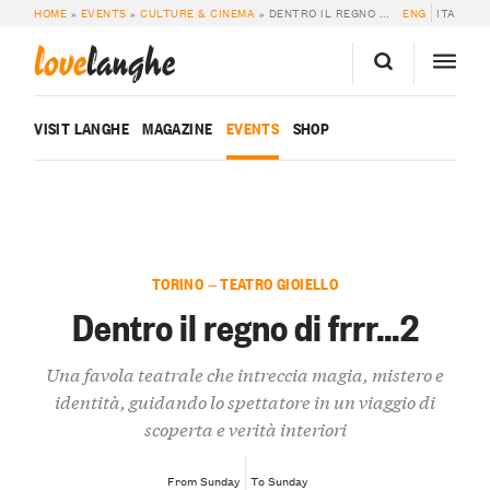
HOME
»
EVENTS
»
CULTURE & CINEMA
»
DENTRO IL REGNO DI FRRR…2
ENG
ITA
love
langhe
VISIT LANGHE
MAGAZINE
EVENTS
SHOP
TORINO — TEATRO GIOIELLO
Dentro il regno di frrr…2
Una favola teatrale che intreccia magia, mistero e
identità, guidando lo spettatore in un viaggio di
scoperta e verità interiori
From Sunday
To Sunday