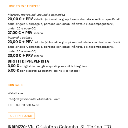
HOW TO PARTICIPATE
Martedì, mercoledì, giovedì e domenica
20,00 €
+ PRV
ridotto (abbonati e gruppi secondo date e settori specificati
dalle singole Compagnie, persone con disabilità totale e accompagnatore,
under 26 e over 60)
27,00 €
+ PRV
intero
Venerdì e sabato
23,00 €
+ PRV
ridotto (abbonati e gruppi secondo date e settori specificati
dalle singole Compagnie, persone con disabilità totale e accompagnatore,
under 26 e over 60)
30,00 €
+ PRV
intero
DIRITTI DI PREVENDITA
3,00 €
a biglietto per gli acquisti presso il botteghino
5,00
€
per biglietti acquistati online (Ticketone)
CONTACTS
Website ↝
info@fdfgestioniattivitateatrali.com
Tel: +39 011 580 5768
GET IN TOUCH
Via Cristoforo Colombo, 31, Torino, TO,
INDIRIZZO: