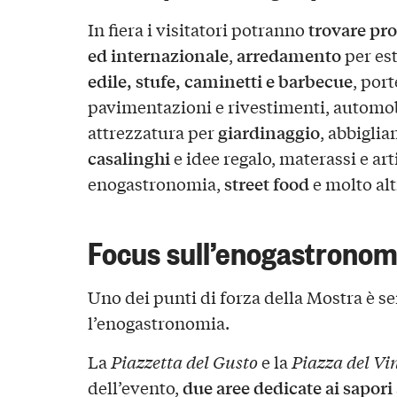
trovare pro
In fiera i visitatori potranno
ed internazionale
arredamento
,
per est
edile, stufe, caminetti e barbecue
, port
pavimentazioni e rivestimenti, automob
giardinaggio
attrezzatura per
, abbigli
casalinghi
e idee regalo, materassi e arti
street food
enogastronomia,
e molto al
Focus sull’enogastronom
Uno dei punti di forza della Mostra è s
l’enogastronomia.
La
Piazzetta del Gusto
e la
Piazza del Vi
due aree dedicate ai sapori 
dell’evento,