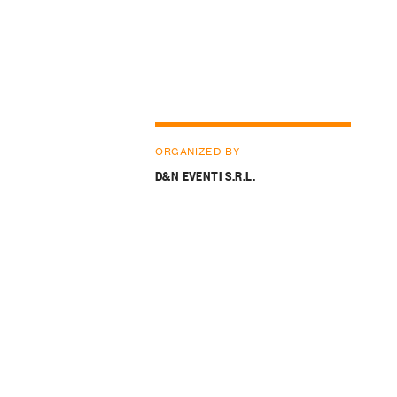
ORGANIZED BY
D&N EVENTI S.R.L.