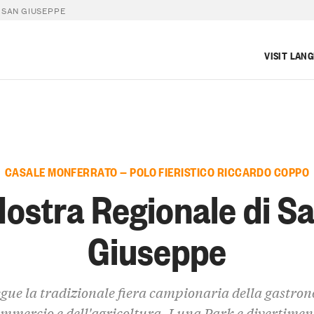
 SAN GIUSEPPE
VISIT LAN
CASALE MONFERRATO — POLO FIERISTICO RICCARDO COPPO
ostra Regionale di S
Giuseppe
gue la tradizionale fiera campionaria della gastro
ommercio e dell'agricoltura. Luna Park e divertimen