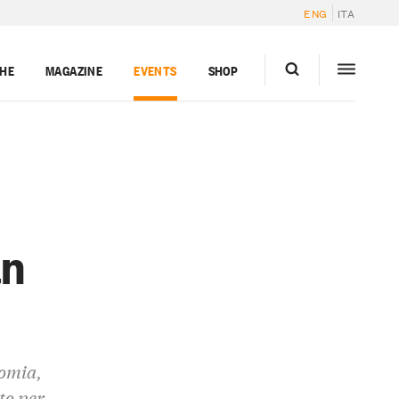
ENG
ITA
GHE
MAGAZINE
EVENTS
SHOP
an
nomia,
to per