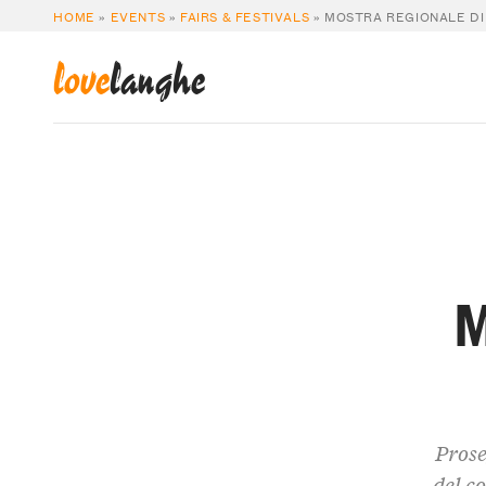
HOME
»
EVENTS
»
FAIRS & FESTIVALS
»
MOSTRA REGIONALE DI
love
langhe
M
Prose
del c