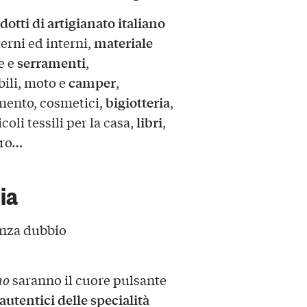
dotti di artigianato italiano
materiale
erni ed interni,
serramenti
e e
,
camper
ili, moto e
,
bigiotteria
amento, cosmetici,
,
libri
coli tessili per la casa,
,
tro…
ia
enza dubbio
no
saranno il cuore pulsante
autentici delle specialità