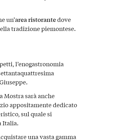
area ristorante
he un’
dove
della tradizione piemontese.
spetti, l’enogastronomia
settantaquattresima
 Giuseppe.
a Mostra sarà anche
pazio appositamente dedicato
istico, sul quale si
Italia.
d acquistare una vasta gamma