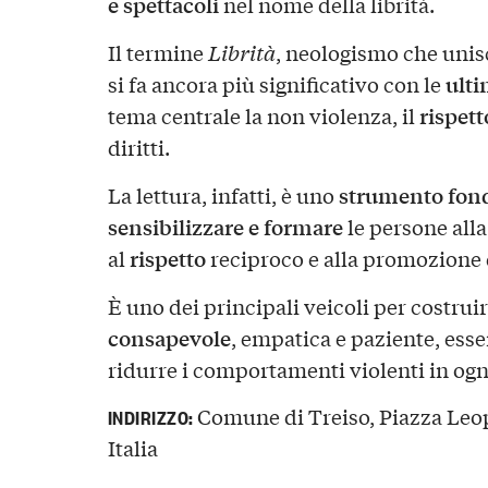
e spettacoli
nel nome della librità.
Il termine
Librità
, neologismo che unisce
ulti
si fa ancora più significativo con le
rispett
tema centrale la non violenza, il
diritti.
strumento fon
La lettura, infatti, è uno
sensibilizzare e formare
le persone all
rispetto
al
reciproco e alla promozione 
È uno dei principali veicoli per costrui
consapevole
, empatica e paziente, esse
ridurre i comportamenti violenti in ogn
Comune di Treiso, Piazza Leop
INDIRIZZO:
Italia