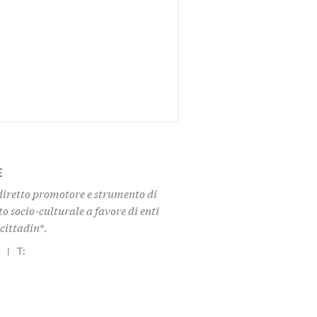
E
 diretto promotore e strumento di
socio-culturale a favore di enti
 cittadin*.
t
|
T: