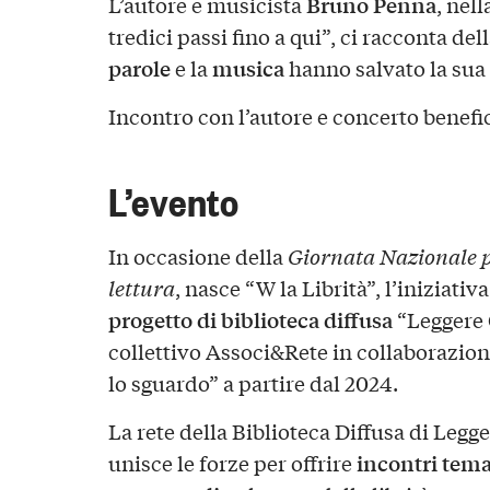
Bruno Penna
L’autore e musicista
, nel
tredici passi fino a qui”, ci racconta del
parole
musica
e la
hanno salvato la sua 
Incontro con l’autore e concerto benefic
L’evento
In occasione della
Giornata Nazionale p
lettura
, nasce “W la Librità”, l’iniziativ
progetto di biblioteca diffusa
“Leggere 
collettivo Associ&Rete in collaborazione
lo sguardo” a partire dal 2024.
La rete della Biblioteca Diffusa di Leg
incontri tema
unisce le forze per offrire